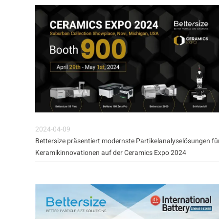
2024-04-09
Bettersize präsentiert modernste Partikelanalyselösungen fü
Keramikinnovationen auf der Ceramics Expo 2024