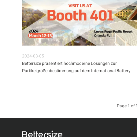
2024-03-05
Bettersize präsentiert hochmoderne Lösungen zur
Partikelgrößenbestimmung auf dem International Battery
Seminar &amp; Exhibit 2024
Page 1 of 