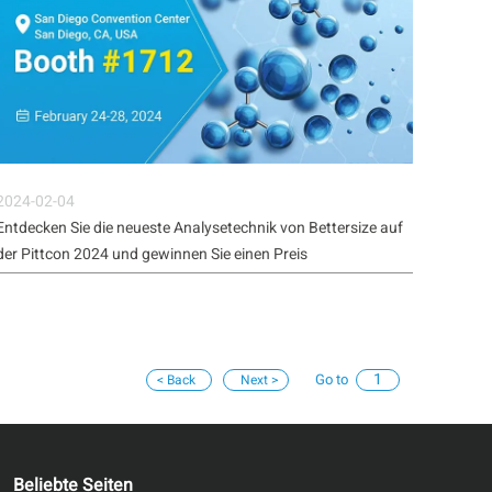
2024-02-04
Entdecken Sie die neueste Analysetechnik von Bettersize auf
der Pittcon 2024 und gewinnen Sie einen Preis
Go to
Beliebte Seiten