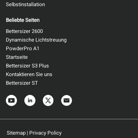
Selbstinstallation
Beliebte Seiten
Bettersizer 2600
Dynamische Lichtstreuung
PowderPro A1
Startseite
Bettersizer S3 Plus
Kontaktieren Sie uns
Bettersizer ST
Der hydrodynamische Radius ist der effektive Radius eines
Partikels, der das gleiche Diffusionsverhalten wie eine ideale Kugel
dieses Radius besitzt.
Er umfasst auch anhaftende Molekülketten oder Solvathüllen, die
gemeinsam mit dem Partikel diffundieren. Der hydrodynamische
Radius ist umgekehrt proportional zum Translations-
Diffusionskoeffizienten.
Sitemap
|
Privacy Policy