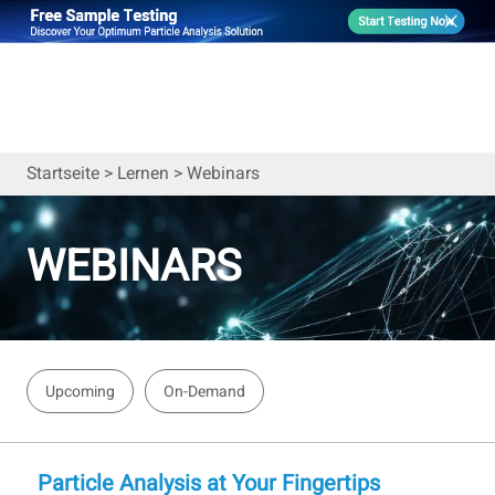
Startseite
>
Lernen
>
Webinars
WEBINARS
Upcoming
On-Demand
Particle Analysis at Your Fingertips