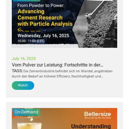
July 16, 2025
Vom Pulver zur Leistung: Fortschritte in der
TAGS:
Zementforschung durch Partikelanalyse
Die Zementindustrie befindet sich im Wandel, angetrieben
durch den Bedarf an höherer Effizienz, Nachhaltigkeit und
verbesserter Materialleistung. Das Verständnis des
Watch
Partikelverhaltens – etwa Größe, Form und Dichte – ist
entscheidend für die Optimierung der Zementrezeptur, die
Qualitätskontrolle und die Senkung der Produktionskosten. Diese
Eigenschaften beeinflussen direkt die Reaktivität des Zements, die
Festigkeitsentwicklung und die Verarbeitbarkeit in
On-Demand
Bauanwendungen.