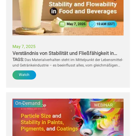
May 7, 2025
Verständnis von Stabilität und Fließfähigkeit in
TAGS:
Lebensmitteln und Getränken
Das Materialverhalten steht im Mittelpunkt der Lebensmittel-
und Getränkeindustrie – es beeinflusst alles, vom gleichmäßigen
Ausgießen eines Getränks bis hin zur effizienten Handhabung
Watch
pulverförmiger Zutaten. Stabilität und Fließfähigkeit sind
entscheidende Faktoren, die die Produktkonsistenz bestimmen,
Produktionsprozesse optimieren und die Verpackungsleistung
verbessern
On-Demand