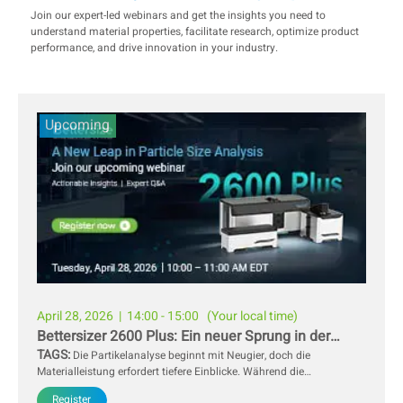
Join our expert-led webinars and get the insights you need to
understand material properties, facilitate research, optimize product
performance, and drive innovation in your industry.
Upcoming
April 28, 2026
| 14:00 - 15:00 (Your local time)
Bettersizer 2600 Plus: Ein neuer Sprung in der
TAGS:
Partikelgrößenanalyse
Die Partikelanalyse beginnt mit Neugier, doch die
Materialleistung erfordert tiefere Einblicke. Während die
Laserbeugung seit Langem für schnelle und zuverlässige
Register