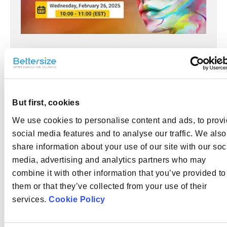
May 7, 2025
Partikelgröße und Stabilität in Farben, Pigmenten
TAGS:
und Beschichtungen
In der Welt der Farben, Beschichtungen und Tinten spielen
Pigmente eine entscheidende Rolle für Farbe, Leistung und
Haltbarkeit des Endprodukts. Die Auswahl und Optimierung
Watch
geeigneter Pigmente ist jedoch komplex und erfordert die
But first, cookies
sorgfältige Berücksichtigung von Faktoren wie Partikelgröße, -form,
We use cookies to personalise content and ads, to prov
Zetapotential und Stabilität. Dieses Webinar beleuchtet die
wissenschaftlichen Grundlagen der Partikelanalyse und vermittelt
social media features and to analyse our traffic. We also
praxisnahe Einblicke sowie Werkzeuge, mit denen Sie
On-Demand
share information about your use of our site with our soc
branchenspezifische Herausforderungen meistern und das volle
Innovationspotenzial Ihrer Produkte und Prozesse ausschöpfen
media, advertising and analytics partners who may
können.
combine it with other information that you’ve provided to
them or that they’ve collected from your use of their
services.
Cookie Policy