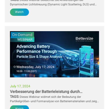
Charakterisierung mit Lichtstreuung
Dieses Webinar beleuchtet die Anwendungen der
Dynamischen Lichtstreuung (Dynamic Light Scattering, DLS) und
der Elektrophoretischen Lichtstreuung (Electrophoretic Light
Watch
Scattering, ELS) in der pharmazeutischen Industrie. Die Experten
erläutern zudem, wie diese Techniken die Wirkstoffformulierung, die
Stabilität und die Wirkstofffreisetzung verbessern sowie die Qualität
und Wirksamkeit pharmazeutischer Produkte steigern.
On-Demand
July 17, 2024
Verbesserung der Batterieleistung durch
TAGS:
Partikelgrößen- und Formanalyse
Dieses Webinar widmet sich der Bedeutung der
Partikelgrößen- und Formanalyse von Batteriematerialien und zeigt,
wie die Kombination aus Laserbeugung und Bildanalyse dazu
Watch