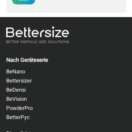
beitragen kann, die Lebensdauer von Batterien effektiv zu
verlängern.
Nach Geräteserie
BeNano
Bettersizer
BeDensi
BeVision
PowderPro
BetterPyc