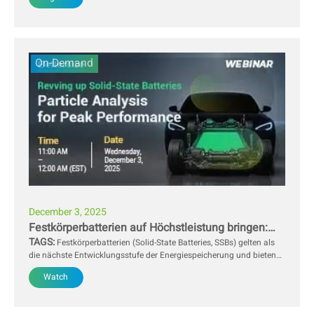
Partikelgrößenmessungen geschätzt wird, gehen wir heute einen
Schritt weiter und erschließen eine detaillierte Analyse der
Partikelform.
On-Demand
December 3, 2025
Festkörperbatterien auf Höchstleistung bringen:
TAGS:
Partikelanalyse für maximale Performance
Festkörperbatterien (Solid-State Batteries, SSBs) gelten als
die nächste Entwicklungsstufe der Energiespeicherung und bieten
eine außergewöhnlich hohe Sicherheit sowie eine hohe
Watch
Energiedichte. Im Zentrum dieser Technologie steht jedoch eine
entscheidende fertigungstechnische Herausforderung: die
Herstellung fehlerfreier, hochverdichteter Elektroden. Im Gegensatz