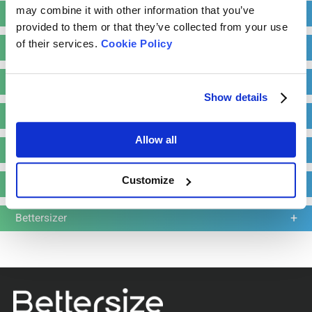
may combine it with other information that you’ve
Deepsizer
provided to them or that they’ve collected from your use
of their services.
Cookie Policy
BeScan
BeVision
Show details
BetterPyc
Allow all
PowderPro
Customize
BeDensi
Bettersizer