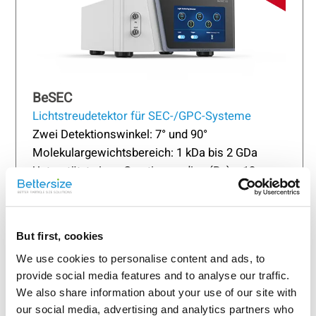
BeSEC
Lichtstreudetektor für SEC-/GPC-Systeme
Zwei Detektionswinkel: 7° und 90°
Molekulargewichtsbereich: 1 kDa bis 2 GDa
Unterstützt einen Gyrationsradius (Rg) > 12 nm
Mehr erfahren
Angebot anfordern
But first, cookies
We use cookies to personalise content and ads, to
provide social media features and to analyse our traffic.
Read more
We also share information about your use of our site with
our social media, advertising and analytics partners who