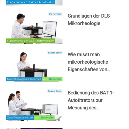
Grundlagen der DLS-
Mikrorheologie
Wie misst man
mikrorheologische
Eigenschaften von
Flüssigkeiten mit
BeNano?
Bedienung des BAT 1-
Autotitrators zur
Messung des
Zetapotenzials im
Vergleich zum pH-Wert.