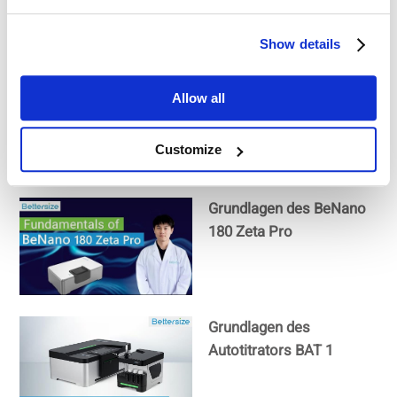
| Analysegerät für die
Größe und das
Show details
Zetapotenzial von
Nanopartikeln
4 Fragen, die sich
Allow all
Nanopartikel-Forscher
wirklich stellen
Customize
Grundlagen des BeNano
180 Zeta Pro
Grundlagen des
Autotitrators BAT 1