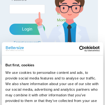
Workshops
Presentations &
Videos
Monthly
Newsletters
Login
Exclusive Events...
Forgot password?
Create an account
But first, cookies
We use cookies to personalise content and ads, to
provide social media features and to analyse our traffic.
Recommended articles
We also share information about your use of our site with
our social media, advertising and analytics partners who
pH-abhängige Trends in Kaffeerahm untersuchen
may combine it with other information that you’ve
durch Größen- und Zeta-Potenzial-Analyse
provided to them or that they’ve collected from your use