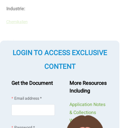
Industrie:
Chemikalien
Probe:
LOGIN TO ACCESS EXCLUSIVE
Aluminiumoxid
CONTENT
Art der Messung:
Get the Document
More Resources
Zeta-Potenzial
Including
Email address *
Application Notes
Messung nach Technologie:
& Collections
Webinars &
Elektrophoretische Lichtstreuung
Password *