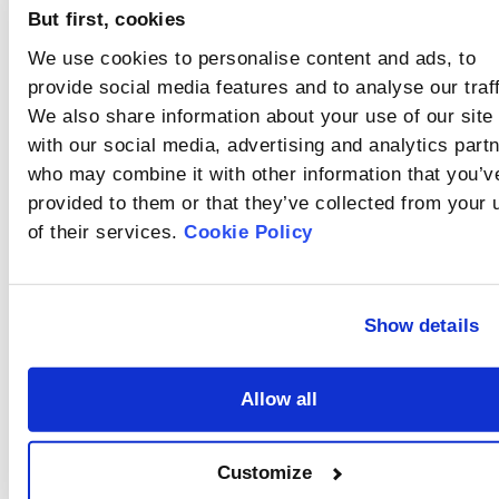
Was bedeutet
auflösen oder
insbesondere wenn sie
But first, cookies
agglomerieren oder mit
Abschattung?
sehr fein sind. Daher ist
dem Medium reagieren,
eine vollständige
We use cookies to personalise content and ads, to
Die Obskuration
werden in der Regel mit
Dispersion der Probe
provide social media features and to analyse our traff
bezieht sich auf den
der
vor der Messung
Anteil des von den
Trockendispersionsmethode
We also share information about your use of our site
unerlässlich.
Was ist das
Partikeln in der
analysiert.
with our social media, advertising and analytics part
Messzone gestreuten
Hintergrundsignal?
und absorbierten
who may combine it with other information that you’v
Vor der Probenanalyse
Lichts, der die
provided to them or that they’ve collected from your 
muss eine
Konzentration der
Hintergrundmessung
of their services.
Cookie Policy
Suspension angibt.
Was sind
durchgeführt werden.
Die
Brechungsindex
Hintergrundmessung
und
Der Brechungsindex
setzt sich aus
Show details
beschreibt das
Absorptionskoeffizient?
optischen und
Ausmaß, in dem
elektrischen Signalen
Welche Faktoren
Lichtstrahlen beim
zusammen.
Übergang von einem
beeinflussen
Allow all
Rate
Medium in ein anderes
den
Die Gründe für
gebeugt werden. Der
this
anormale
Hintergrund?
Absorptionskoeffizient
Customize
Hintergrundsignale sind
ist ein Maß für das
article
unterschiedlich. Um