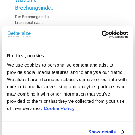
durchgeführt werden.
Die
Brechungsindex
Hintergrundmessung
und
Der Brechungsindex
setzt sich aus
beschreibt das
Absorptionskoeffizient?
optischen und
Ausmaß, in dem
elektrischen Signalen
Welche Faktoren
Lichtstrahlen beim
zusammen.
Übergang von einem
beeinflussen
Medium in ein anderes
den
Rate this
Die Gründe für
gebeugt werden. Der
anormale
But first, cookies
Hintergrund?
Absorptionskoeffizient
article
Hintergrundsignale sind
ist ein Maß für das
We use cookies to personalise content and ads, to
unterschiedlich. Um
Eindringen von
provide social media features and to analyse our traffic.
anormale
Lichtstrahlen in ein
Hintergrundsignale
Material.
We also share information about your use of our site with
auszuschließen, sollten
our social media, advertising and analytics partners who
zunächst die
may combine it with other information that you’ve
Probenzelle, dann die
Laserquelle und das
provided to them or that they’ve collected from your use
Objektiv und
of their services.
Cookie Policy
schließlich das
Ausrichtungssystem
Share
überprüft werden.
On
Show details