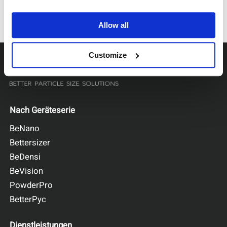
Allow all
Customize
Nach Geräteserie
BeNano
Bettersizer
BeDensi
BeVision
PowderPro
BetterPyc
Dienstleistungen