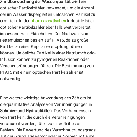
Zur
Überwachung der Wasserqualität
wird ein
optischer Partikelzähler verwendet, um die Anzahl
der im Wasser dispergierten unlöslichen Partikel zu
ermitteln. In der
pharmazeutischen
Industrie ist ein
optischer Partikelzähler ebenfalls weit verbreitet,
insbesondere in Fläschchen. Der Nachweis von
Fettemulsionen basiert auf PFAT5, da zu große
Partikel zu einer Kapillarverstopfung führen
können. Unlösliche Partikel in einer Natriumchlorid-
Infusion können zu pyrogenen Reaktionen oder
Venenentzündungen führen. Die Bestimmung von
PFAT5 mit einem optischen Partikelzähler ist
notwendig.
Eine weitere wichtige Anwendung des Zählers ist
die quantitative Analyse von Verunreinigungen in
Schmier- und Hydraulikölen
. Das Vorhandensein
von Partikeln, die durch die Verunreinigungen
verursacht werden, führt zu einer Reihe von
Fehlern. Die Bewertung des Verschmutzungsgrads
auf der Grundlage verschiedener Normen mit Hilfe