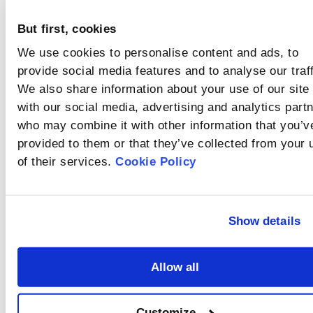
dass die Partikel in der
entweder in einem
dispergiert?
Suspension
feuchten Medium
agglomerieren,
But first, cookies
Was bedeutet
auflösen oder
insbesondere wenn sie
agglomerieren oder mit
Abschattung?
We use cookies to personalise content and ads, to
sehr fein sind. Daher ist
dem Medium reagieren,
eine vollständige
provide social media features and to analyse our traff
Die Obskuration
werden in der Regel mit
Dispersion der Probe
bezieht sich auf den
We also share information about your use of our site
der
vor der Messung
Anteil des von den
Trockendispersionsmethode
unerlässlich.
with our social media, advertising and analytics part
Was ist das
Partikeln in der
analysiert.
who may combine it with other information that you’v
Messzone gestreuten
Hintergrundsignal?
und absorbierten
provided to them or that they’ve collected from your 
Vor der Probenanalyse
Lichts, der die
of their services.
Cookie Policy
muss eine
Konzentration der
Hintergrundmessung
Suspension angibt.
Was sind
durchgeführt werden.
Die
Brechungsindex
Hintergrundmessung
Show details
und
Der Brechungsindex
setzt sich aus
beschreibt das
Absorptionskoeffizient?
optischen und
Ausmaß, in dem
elektrischen Signalen
Welche Faktoren
Allow all
Lichtstrahlen beim
zusammen.
Übergang von einem
beeinflussen
Rate
Medium in ein anderes
den
Die Gründe für
gebeugt werden. Der
Customize