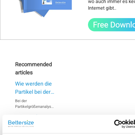
wo auch immer es ke
Internet gibt.
.
Recommended
articles
Wie werden die
Partikel bei der
Nassmethode
Bei der
Partikelgrößenanalyse
dispergiert?
mittels Laserbeugung
Wie werden
können ungenaue
Ergebnisse dadurch
Partikel im
verursacht werden,
Trockenmodus
Proben, die sich