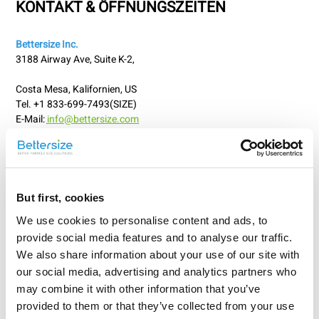
KONTAKT & ÖFFNUNGSZEITEN
Bettersize Inc.
3188 Airway Ave, Suite K-2,
Costa Mesa, Kalifornien, US
Tel. +1 833-699-7493(SIZE)
E-Mail:
info@bettersize.com
Betriebszeiten: Montag bis Freitag 9:00 bis 18:00 Uhr (Pacific
Time)
ÜBER BETTERSIZE INSTRUMENTS
But first, cookies
We use cookies to personalise content and ads, to
Bettersize Instruments wurde 1995 gegründet und ist Chinas Nr.
provide social media features and to analyse our traffic.
1 im Bereich der Partikelgrößenbestimmung. Das Unternehmen
We also share information about your use of our site with
bietet eine breite Palette von Produkten an, die von
our social media, advertising and analytics partners who
grundlegenden bis hin zu fortschrittlichen Forschungsgeräten
may combine it with other information that you’ve
reichen und eine präzise Analyse von Materialien im Nanometer-
provided to them or that they’ve collected from your use
bis Millimeterbereich ermöglichen.