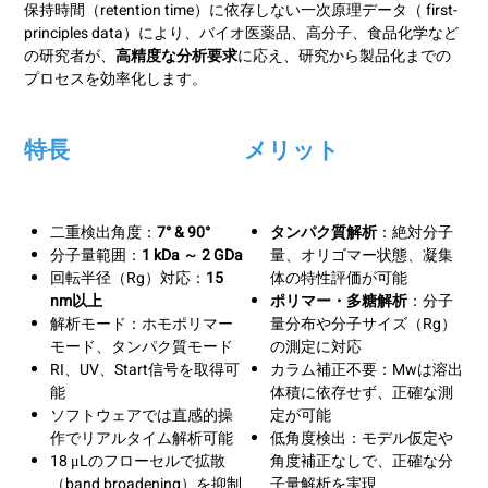
保持時間（
retention time）
に依存しない一次原理データ（
first-
principles data）
により、バイオ医薬品、高分子、食品化学など
の研究者が、
高精度な分析要求
に応え、研究から製品化までの
プロセスを効率化します。
特長
メリット
二重検出角度：
7° & 90°
タンパク質解析
：絶対分子
分子量範囲：
1 kDa ～ 2 GDa
量、オリゴマー状態、凝集
回転半径（Rg）対応：
15
体の特性評価が可能
nm以上
ポリマー・多糖解析
：分子
解析モード：ホモポリマー
量分布や分子サイズ（Rg）
モード、タンパク質モード
の測定に対応
RI、UV、Start信号を取得可
カラム補正不要：Mwは溶出
能
体積に依存せず、正確な測
ソフトウェアでは直感的操
定が可能
作でリアルタイム解析可能
低角度検出：モデル仮定や
18 μLのフローセルで拡散
角度補正なしで、正確な分
（band broadening）を抑制
子量解析を実現