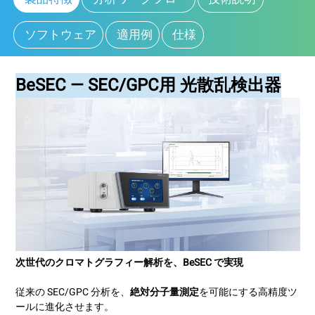
ソフトウェア
適用例
仕様
BeSEC — SEC/GPC用 光散乱検出器
次世代のクロマトグラフィー解析を、BeSEC で実現
従来の SEC/GPC 分析を、
絶対分子量測定
を可能にする高精度ツ
ールに進化させます。