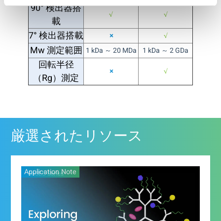
90° 検出器搭
√
√
載
7° 検出器搭載
×
√
Mw 測定範囲
1 kDa ～ 20 MDa
1 kDa ～ 2 GDa
回転半径
×
√
（Rg）測定
厳選されたリソース
Application Note