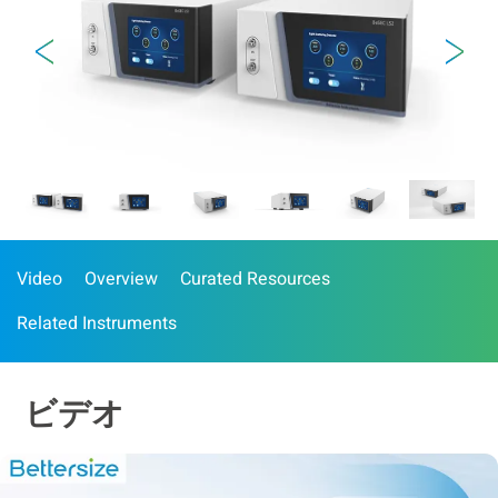
Video
Overview
Curated Resources
Related Instruments
ビデオ