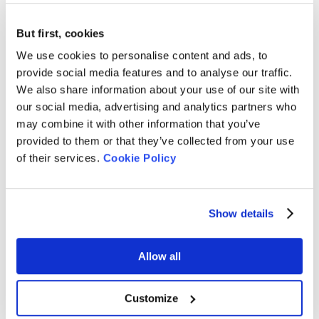
But first, cookies
We use cookies to personalise content and ads, to
解析項目
provide social media features and to analyse our traffic.
We also share information about your use of our site with
our social media, advertising and analytics partners who
Mn
Mw
Mz
Mp
may combine it with other information that you’ve
provided to them or that they’ve collected from your use
個数基準平均分
重み基準平均分
Z平均分子量
ピーク分子量
子量
子量
of their services.
Cookie Policy
/
Rg
Pd
dn/dc
Conc.
Show details
回転半径
分散度指数
屈折率増分
濃度
Allow all
BeSEC LS1 / LS2 比較
Customize
BeSEC LS1
BeSEC LS2