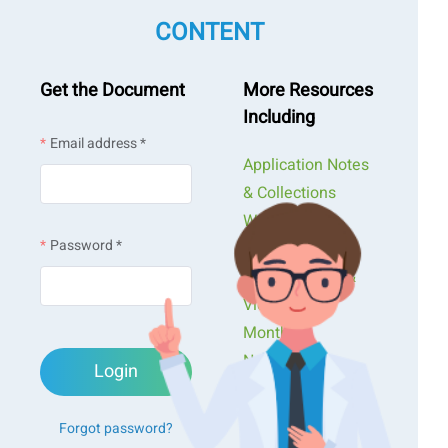
CONTENT
Get the Document
More Resources
Including
Email address *
Application Notes
& Collections
Webinars &
Password *
Workshops
Presentations &
Videos
Monthly
Newsletters
Login
Exclusive Events...
Forgot password?