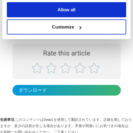
レーザー回折式粒度分布測定による農薬品質の評
した。これにより、粒子径分布や粒子形状（円形度、縦横比など）を
製造工程で正確にモニタリングすることが可能となり、製品の粒度均
価
Allow all
一性が確保され、研磨工具の性能向上にもつながります。 研磨材業界
農薬製品において、粒子径は残効性、生物活性、製剤の安定性に直接
において、画像解析法は欠かせない評価手法の一つとして、品質管理
影響する重要な要素です。そのため、製品の品質管理（QC）の工程で
や工程管理に大きく貢献します。 使用装置 BeVision S1（画像解析式
Customize
は、粒度分布の評価が不可欠となります。本アプリケーションノート
粒子径・形状分...
では、懸濁型農薬の粒子径分布をレーザー回折法で測定し、品質の評
価を行った事例をご紹介します。 測定概要 使用機種：Bettersizer ST
対象業界：農薬 試料：懸濁剤タイプの農薬製剤（SC） 測定項目：粒
度分布 測定原理：レーザー回折法 Bettersizer STは、微細粒子から粗
Rate this article
大粒子までの粒度分布を迅速かつ正確に測定できる装置です。農薬の
品質管理においては、粒度分布を把...
ダウンロード
免責事項:
このコンテンツはDeepLを使用して翻訳されています。正確を期しており
ますが、多少の誤差が生じる場合があります。矛盾や間違いにお気づきの場合は、
お気軽にお問い合わせください。ご了承ください。