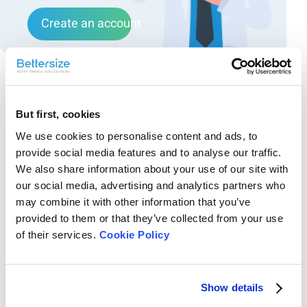
Create an account
Recommended articles
But first, cookies
漢方生薬粉末におけるレーザー回折法による粒子
We use cookies to personalise content and ads, to
径測定の研究
provide social media features and to analyse our traffic.
We also share information about your use of our site with
漢方生薬粉末の粒子径および粒子径分布は、製品の品質・溶出性・生
体利用率に関わる重要な物性パラメータであり、製剤の安定性および
our social media, advertising and analytics partners who
安全性にも密接に関与します。ところが、天然由来の漢方原料は粒子
may combine it with other information that you’ve
形状が不規則かつ不均質であるため、測定手法によって得られる結果
画像解析式粒子径・粒子形状分析装置の研磨材分
provided to them or that they’ve collected from your use
にバラツキが生じることが課題となっています。 本研究では、広い測
of their services.
Cookie Policy
定範囲・迅速な測定・高い再現性を有するレーザー回折法に着目し、
野への応用
同法の原理と特性に加え、漢方生薬粉末への応用可能性について検討
本アプリケーションノートでは、レーザー回折法と画像解析法を用い
しました。 測定対象生薬（粉末） 茯苓（Poria cocos） 黄耆
て、複数種の研磨材に対して粒子径および粒子形状分布を比較測定し
（Astragalus membranaceus） 当帰（Angelica s...
た結果をご紹介します。 その結果、画像解析法は粒子径測定において
Show details
優れた精度を示し、特に粗大粒子の分離能力が高いことが確認されま