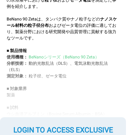
の水溶液中における
粒子径
および
ゼータ電位
を測定した事
例を紹介します。
BeNano 90 Zetaは、タンパク質やナノ粒子などの
ナノスケ
ール材料の粒子径分布
およびゼータ電位の評価に適してお
り、製薬分野における研究開発や品質管理に貢献する強力
なツールです。
■ 製品情報
使用機種：
BeNanoシリーズ（BeNano 90 Zeta）
分析技術：
動的光散乱法（DLS）、電気泳動光散乱法
（ELS）
測定対象：
粒子径、ゼータ電位
■ 対象業界
製薬
■ 試料
ウシ血清アルブミン（Bovine Serum Albumin：BSA）
LOGIN TO ACCESS EXCLUSIVE