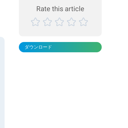
変化が空隙率にどのような影響を与えるかを定量
Rate this article
的に把握することができ、粉体設計・製造におけ
るパラメータ最適化に有用な知見が得られまし
た。 製品 BetterPyc 380 高精度ガス置換法による
真密度測定 自動タップ密度測定との組み合わせに
よる空隙率計算 製品設計や原料評価に役立つ信頼
性の高い測定 測定対象 業界：製薬、建...
ダウンロード