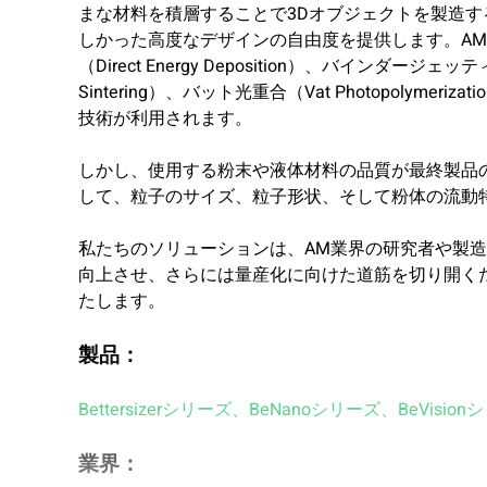
まな材料を積層することで3Dオブジェクトを製造
しかった高度なデザインの自由度を提供します。AMでは、
（Direct Energy Deposition）、バインダージェッテ
Sintering）、バット光重合（Vat Photopolymeri
技術が利用されます。
しかし、使用する粉末や液体材料の品質が最終製品
して、粒子のサイズ、粒子形状、そして粉体の流動
私たちのソリューションは、AM業界の研究者や製
向上させ、さらには量産化に向けた道筋を切り開く
たします。
製品：
Bettersizerシリーズ
、
BeNanoシリーズ
、
BeVisio
業界：