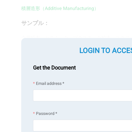
積層造形（Additive Manufacturing）
サンプル：
金属粉末、セラミック、プラスチック粉末、スラリ
LOGIN TO ACCE
測定項目：
粒子径
Get the Document
、
粒子形状
、
ゼータ電位
、
粉体特性
測定技術：
Email address *
レーザー回折・散乱法
、
動的光散乱法
、
電気泳動光
Password *