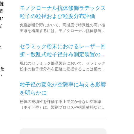
難
モノクローナル抗体修飾ラテックス
積
粒子の粒径および粒度分布評価
r
な
免疫診断分野において、高感度で特異性の高い検
出系を構築するには、モノクローナル抗体修飾ラ
テックス粒子の粒径管理が重要です。本アプリケ
ーションノートでは、BeNano 90を用いて、ポリ
セラミック粉末におけるレーザー回
と
スチレン製ラテックス粒子のサイズおよび分布を
評価した事例をご紹介します。 BeNano 90は、高
折・散乱式粒子径分布測定装置の応
精度かつ再現性のある測定が可能であり、免疫診
用
現代のセラミック部品製造において、セラミック
断用試薬の製造プロセス管理や品質評価における
率を
粉末の粒子径分布を正確に把握することは極めて
強力なソリューションとなります。 製品情報
重要です。Bettersizer 2600は、セラミック粉末の
い
BeNano シリーズ ナノ粒子サイズ・ゼータ電位測
粒子径を高精度かつ高再現性で評価できる装置と
定装置 測定技術：動的光散乱法（Dynamic Light
粒子径の変化が空隙率に与える影響
して有効であることが実証されています。 使用製
Scattering, DLS） 測定範囲：0.3 nm ～ ...
品 Bettersizer 2600（レーザー回折・散乱式粒子径
を明らかに
分布測定装置） 産業分野 セラミック 測定対象サ
粉体の充填性を評価する上で欠かせない空隙率
ンプル セラミック粉末 測定項目 粒子径 測定技術
（ボイド率）は、製剤プロセスや構造材料など多
レーザー回折 はじめに 現代のセラミック部品製
くの用途で物性や性能に直結します。本アプリケ
造プロセスは、大きく分けて以下の2段階で構成
ーションノートでは、粒子径の異なるガラスビー
されます。 セラミック粉末を液体中に均一分散さ
ズを用いて、真密度／骨格密度／タップ密度／空
せ、適切な配合比でスラ...
隙率を比較・評価しました。その結果、粒子径の