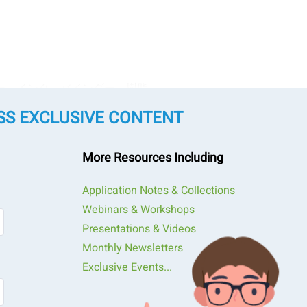
ー、インク、バインダー、樹脂
SS EXCLUSIVE CONTENT
More Resources Including
Application Notes & Collections
Webinars & Workshops
散乱法
、
画像解析法
、
ガス置換法
、
粉体特性評価
Presentations & Videos
Monthly Newsletters
Exclusive Events...