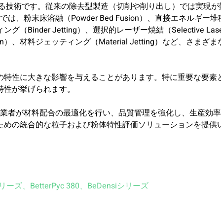
する技術です。従来の除去型製造（切削や削り出し）では実現が
粉末床溶融（Powder Bed Fusion）、直接エネルギー堆
ィング（Binder Jetting）、選択的レーザー焼結（Selective Lase
zation）、材料ジェッティング（Material Jetting）など、さまざま
の特性に大きな影響を与えることがあります。特に重要な要素
特性が挙げられます。
造業者が材料配合の最適化を行い、品質管理を強化し、生産効
ための統合的な粒子および粉体特性評価ソリューションを提供
nシリーズ
、
BetterPyc 380
、
BeDensiシリーズ