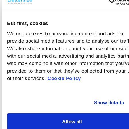
乾式法では粒子
液中で凝集すると測定
結果の精度が低下する
はどのように分
ことがあり、そのため
散されるのです
液体の分散媒で溶解・
試料の完全な分散が重
But first, cookies
凝集・化学反応する試
か？
要です。
料は、測定精度を保つ
オブスキュレー
We use cookies to personalise content and ads, to
ために乾式法で分析さ
れることが多いです。
ション（粒子濃
provide social media features and to analyse our traff
We also share information about your use of our site
度・遮光率）と
オブスキュレーション
とは、測定ゾーン内の
with our social media, advertising and analytics part
は？
粒子によって散乱・吸
who may combine it with other information that you’v
バックグラウン
収される光の割合を指
provided to them or that they’ve collected from your 
し、粒子濃度を示す重
ド信号とは？
要な指標です。オブス
of their services.
Cookie Policy
バックグラウンド信号
キュレーションが高い
は、レーザー回折式粒
ほど、測定ゾーン内で
度分布測定装置におい
の光の遮蔽率が増し、
屈折率と吸収係
て、光学信号と電気信
粒子濃度が高いことを
Show details
号の両方で構成されま
数とは？
意味します。
す。
屈折率は、光線が異な
る媒質（例えば、水か
Allow all
らガラス）を通過する