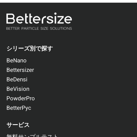
シリーズ別で探す
BeNano
Bettersizer
BeDensi
BeVision
PowderPro
BetterPyc
サービス