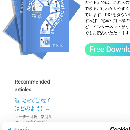
ガイド』では、これらの
できるだけわかりやすく
ています。PDFをダウン
すれば、電車や飛行機の
ど、インターネットがな
でもお読みいただけます
Recommended
articles
湿式法では粒子
はどのように分
散されるのです
レーザー回折・散乱法
による粒度分布測定に
か？
おいて、微粒子が懸濁