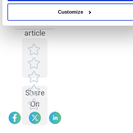
バックグラウン
際に曲げられる度合い
を示す指標です。吸収
ド信号が異常に
Rate
Customize
係数は、光が媒質を通
なる原因とその
バックグラウンド信号
過する際にどれだけ吸
this
が異常になる原因は
対策
収されるかを示しま
様々です。その対策
す。
article
は、まずサンプルセル
を検査し、次にレーザ
ー光源とレンズを検査
し、最後にアライメン
トシステムを検査する
ことです。
Share
On