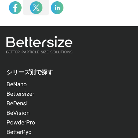
シリーズ別で探す
BeNano
Bettersizer
BeDensi
BeVision
PowderPro
BetterPyc