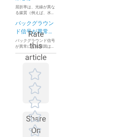
す。
屈折率は、光線が異な
る媒質（例えば、水か
らガラス）を通過する
バックグラウン
際に曲げられる度合い
を示す指標です。吸収
ド信号が異常に
Rate
係数は、光が媒質を通
なる原因とその
バックグラウンド信号
過する際にどれだけ吸
this
が異常になる原因は
対策
収されるかを示しま
様々です。その対策
す。
article
は、まずサンプルセル
を検査し、次にレーザ
ー光源とレンズを検査
し、最後にアライメン
トシステムを検査する
ことです。
Share
On