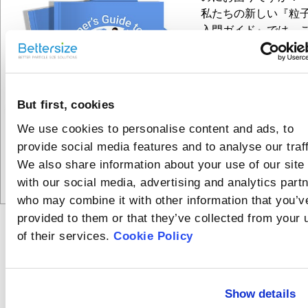
私たちの新しい『粒
入門ガイド』では、
の概念をできるだけ
やすく解説しています
をダウンロードすれ
車や飛行機の中など
But first, cookies
ターネットがない場
お読みいただけます
We use cookies to personalise content and ads, to
provide social media features and to analyse our traff
We also share information about your use of our site
with our social media, advertising and analytics part
who may combine it with other information that you’v
provided to them or that they’ve collected from your 
of their services.
Cookie Policy
Recommended
articles
湿式法では粒子
Show details