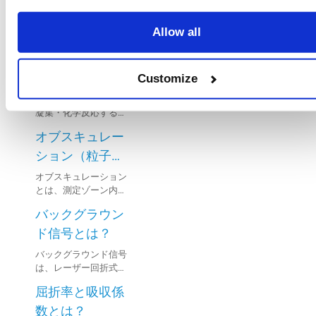
はどのように分
散されるのです
レーザー回折・散乱法
Allow all
による粒度分布測定に
か？
おいて、微粒子が懸濁
乾式法では粒子
液中で凝集すると測定
結果の精度が低下する
はどのように分
Customize
ことがあり、そのため
散されるのです
液体の分散媒で溶解・
試料の完全な分散が重
凝集・化学反応する試
か？
要です。
料は、測定精度を保つ
オブスキュレー
ために乾式法で分析さ
れることが多いです。
ション（粒子濃
度・遮光率）と
オブスキュレーション
とは、測定ゾーン内の
は？
粒子によって散乱・吸
バックグラウン
収される光の割合を指
し、粒子濃度を示す重
ド信号とは？
要な指標です。オブス
バックグラウンド信号
キュレーションが高い
は、レーザー回折式粒
ほど、測定ゾーン内で
度分布測定装置におい
の光の遮蔽率が増し、
屈折率と吸収係
て、光学信号と電気信
粒子濃度が高いことを
号の両方で構成されま
数とは？
意味します。