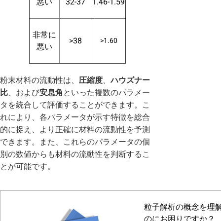
悪い
32-37
1.46-1.59
非常に
>38
>1.60
悪い
粉末材料の流動性は、
圧縮度
、
ハウズナー
比
、および
安息角
といった複数のパラメー
タを統合して評価することができます。こ
れにより、各パラメータが示す特徴を総合
的に捉え、より正確に材料の流動性を予測
できます。また、これらのパラメータの個
別の数値からも材料の流動性を判断するこ
とが可能です。
粒子解析の概念を理
のにお困りですか？