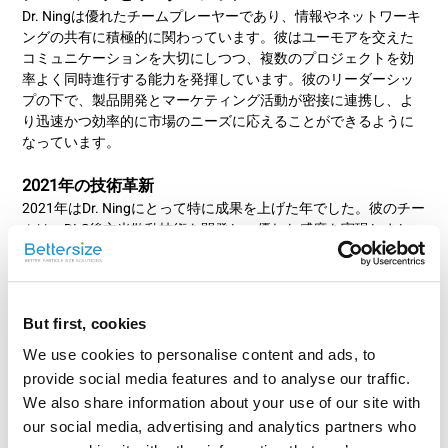
Dr. Ningは優れたチームプレーヤーであり、情報やネットワーキ
ングの共有に積極的に関わっています。彼はユーモアを交えた
コミュニケーションを大切にしつつ、複数のプロジェクトを効
率よく同時進行する能力を発揮しています。彼のリーダーシッ
プの下で、製品開発とマーケティング活動が密接に連携し、よ
り迅速かつ効率的に市場のニーズに応えることができるように
なっています。
2021年の技術革新
2021年はDr. Ningにとって特に成果を上げた年でした。彼のチー
ムは、DLS後方光散乱技術を開発し、優れた感度を実現しまし
た。この新技術により、従来では測定が困難であった高濁度の
サンプルでも正確に粒子サイズを測定できるようになり、さら
にグルコース分子を測定することに成功しました。この成果
は、DLS技術における最小測定サイズの新記録を打ち立てるもの
But first, cookies
となりました。
また、製品管理チームの組織化を進め、各製品ラインの監督を
We use cookies to personalise content and ads, to
強化した結果、マーケティング分析や市場のニーズに迅速に対
provide social media features and to analyse our traffic.
応する体制が整いました。これにより、リソースの配分がより
We also share information about your use of our site with
効率的に行われ、組織全体の反応速度が向上しました。
our social media, advertising and analytics partners who
「スタートアップ企業で働くことは非常に刺激的です。私たち