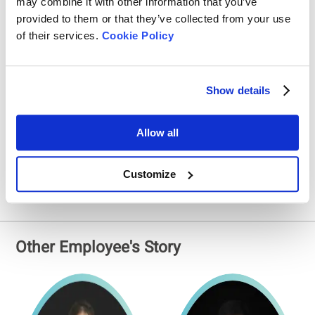
may combine it with other information that you’ve
のチームは、技術とビジネスの両面で最先端の成果を追求し、
provided to them or that they’ve collected from your use
革新を推進しています。理論が現実となり、プロトタイプが商
of their services.
Cookie Policy
業製品として成功を収める瞬間は、本当に素晴らしい体験で
す。Bettersizeでの仕事は、挑戦的でありながら非常にエキサイ
ティングで、それが仕事の楽しさを生み出しています。」
Show details
結び
Dr. Ningは、Bettersizeが提供するテクノロジーと製品が、世界中
のナノ粒子研究者や業界の専門家にとって不可欠なツールであ
Allow all
り続けるよう日々尽力しています。彼のリーダーシップと専門
知識は、同社の技術革新と市場競争力の向上に大いに貢献して
います。
Customize
Other Employee's Story