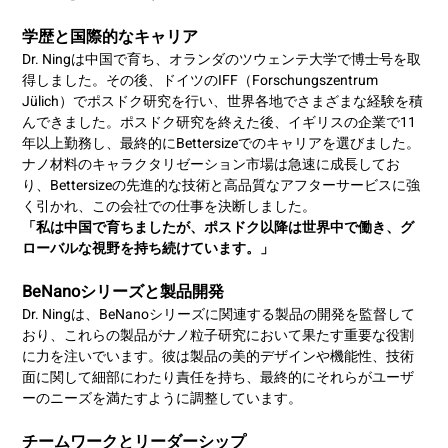
学歴と国際的なキャリア
Dr. Ningは中国で育ち、オランダのツウェンテ大学で博士号を取
得しました。その後、ドイツのIFF（Forschungszentrum
Jülich）でポスドク研究を行い、世界各地でさまざまな経験を積
んできました。ポスドク研究を終えた後、イギリスの企業で11
年以上勤務し、最終的にBettersizeでのキャリアを選びました。
ナノ材料のキャラクタリゼーション市場は急速に成長してお
り、Bettersizeの先進的な技術と高品質なアフターサービスに強
く引かれ、この会社での仕事を決断しました。
「私は中国で育ちましたが、ポスドク以降は世界中で働き、グ
ローバルな視野を持ち続けています。」
BeNanoシリーズと製品開発
Dr. Ningは、BeNanoシリーズに関連する製品の開発を監督して
おり、これらの製品がナノ粒子研究において果たす重要な役割
に力を注いでいます。彼は製品の美的デザインや機能性、技術
面に関して細部にわたり責任を持ち、最終的にそれらがユーザ
ーのニーズを満たすように調整しています。
チームワークとリーダーシップ