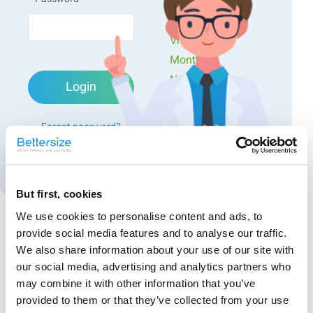
Workshops
Presentations &
Videos
Monthly
Newsletters
Login
Exclusive Events...
Forgot password?
Create an account
But first, cookies
We use cookies to personalise content and ads, to
provide social media features and to analyse our traffic.
Recommended articles
We also share information about your use of our site with
our social media, advertising and analytics partners who
Anwendung des Laser-
may combine it with other information that you’ve
Partikelgrößenmesssystems in der
provided to them or that they’ve collected from your use