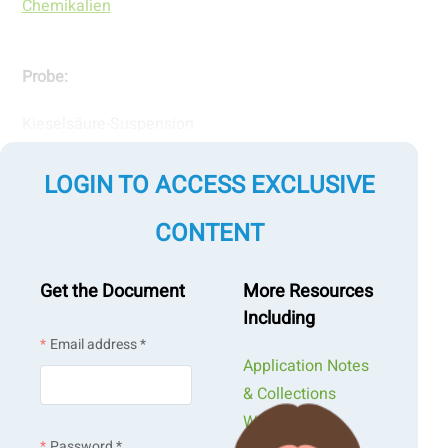
Chemikalien
Probe:
Kieselsäure-Suspension
LOGIN TO ACCESS EXCLUSIVE
Art der Messung:
CONTENT
Zeta-Potenzial
Get the Document
More Resources
Messtechnik:
Including
Email address *
Elektrophoretische Lichtstreuung
Application Notes
& Collections
Webinars &
Password *