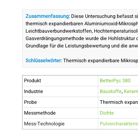
Zusammenfassung:
Diese Untersuchung befasst s
thermisch expandierbaren Aluminiumoxid-Mikrosph
Leichtbauverbundwerkstoffen, Hochtemperaturisolie
Gasverdrängungsmethode wurde die Hohlstruktur des
Grundlage für die Leistungsbewertung und die anw
Schlüsselwörter:
Thermisch expandierbare Mikrosph
Produkt
BetterPyc 380
Industrie
Baustoffe
,
Keram
Probe
Thermisch expan
Messmethode
Dichte
Mess-Technologie
Pulvercharakteri