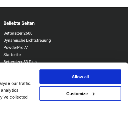
Beliebte Seiten
Bettersizer 2600
Dynamische Lichtstreuung
PowderPro A1
Startseite
Bettersizer S3 Plus
Kontaktieren Sie uns
Bettersizer ST
Allow all
yse our traffic.
 analytics
Customize
y’ve collected
Copyright © Bettersize Instruments Ltd. All Rights Reserved