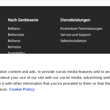
Nach Geräteserie
Dienstleistungen
BeNano
Kostenlose Testmessungen
Bettersizer
Service und Support
BeDensi
Selbstinstallation
BeVision
PowderPro
xpandierten Mikrosphäre bei Anwendung von Wärme
BetterPyc
ise content and ads, to provide social media features and to anal
about your use of our site with our social media, advertising and
t with other information that you’ve provided to them or that the
Sitemap
|
Privacy Policy
vices.
Cookie Policy