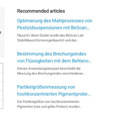
Recommended articles
Optimierung des Mahlprozesses von
Pestizidsuspensionen mit BeScan
e
Lab und Bettersizer 2600
F&uuml;r diese Studie wurde das BeScan Lab
Stabilit&auml;tsmessger&auml;t und das
Bettersizer 2600
Partikelgr&ouml;&szlig;enmessger&auml;t
Bestimmung des Brechungsindex
verwendet, um die Stabilit&auml;t von
Suspensionen und die Partikelgr&ouml;&szlig;e
von Flüssigkeiten mit dem BeNano
schnell und pr&auml;zise zu bestimmen und damit
180 Zeta Max
Dieses Anwendungsbeispiel beschreibt die
eine effiziente Produktentwic...
Messung des Brechungsindex verschiedener
Fl&uuml;ssigkeitsproben mit dem BeNano 180 Zeta
Max, einem von Bettersize entwickelten Analysator
Partikelgrößenmessung von
f&uuml;r Nanopartikelgr&ouml;&szlig;e und
Zetapotenzial. Produkt BeNano 180 Zeta Max
hochkonzentrierten Pigmentproben
Industrie Chemie Probe Wass...
mit der DLS-Technologie
Die Partikelgrößen von hochkonzentrierten
Pigmenten (rote und gelbe Proben) wurden
erfolgreich mit der DLS-Technologie des BeNano