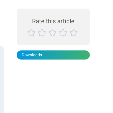
90 Zeta charakterisiert. Mit der Kapillar-Messzelle,
die mit dem BeNano 90 Zeta kompatibel ist,
können auch Proben mit hohen Konzentrationen
und geringer Transmission analysiert werden...
Rate this article
Downloads
n
s
em