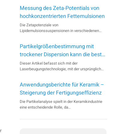
Messung des Zeta-Potentials von
hochkonzentrierten Fettemulsionen
Die Zetapotenziale von
Lipidemulsionssuspensionen in verschiedenen
Konzentrationen wurden erfolgreich mit der ELS-
Technologie des BeNano 180 Zeta charakterisiert.
Partikelgrößenbestimmung mit
Die Ergebnisse bestätigen die Fähigkeit des
BeNano 180 Zeta zur Messung des Zetapotenzials
trockener Dispersion kann die beste
von hochkonzentrierten Proben dank der
Wahl für die pharmazeutische
Dieser Artikel befasst sich mit der
innovativen...
Laserbeugungstechnologie, mit der ursprünglich
Analyse sein
nur die Partikelgröße gemessen wurde, indem eine
Probe mit einem geeigneten Verdünnungsmittel
Anwendungsberichte für Keramik –
verdünnt und die Mischung durch eine
Probenmesszelle gepumpt wurde. Es wird erklärt,
Steigerung der Fertigungseffizienz
wie die Abkehr von der Verwendung von
Die Partikelanalyse spielt in der Keramikindustrie
Lösungsmitteln die Verwendung von trockenen
eine entscheidende Rolle, da
Proben ermutigte...
Partikelgr&ouml;&szlig;e, -form und -verteilung
keramischer Pulver die Eigenschaften und die
Leistungsf&auml;higkeit der finalen
r
Keramikprodukte ma&szlig;geblich beeinflussen.