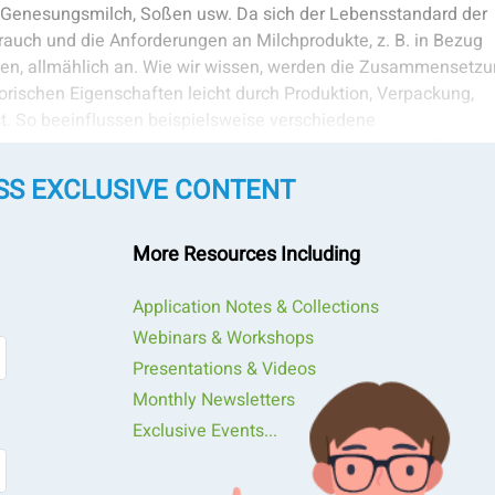
, Genesungsmilch, Soßen usw. Da sich der Lebensstandard der
rauch und die Anforderungen an Milchprodukte, z. B. in Bezug
en, allmählich an. Wie wir wissen, werden die Zusammensetz
orischen Eigenschaften leicht durch Produktion, Verpackung,
t. So beeinflussen beispielsweise verschiedene
ilchpulver, wie Homogenisierung, Sprühtrocknung und Siebung
 ist es für die Hersteller von Milchpulver und die entsprechend
SS EXCLUSIVE CONTENT
Milchpulvers während des Produktionsprozesses in Echtzeit zu
More Resources Including
 von Milchpulver gehören Mikroskopie, Sedimentation,
Application Notes & Collections
re die Laserbeugung wird von den Milchpulverherstellern häufi
Webinars & Workshops
hohe Genauigkeit, Präzision usw. auszeichnet.
Presentations & Videos
Monthly Newsletters
Exclusive Events...