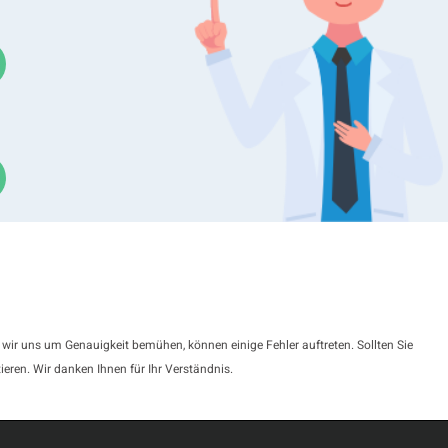
Bettersizer 2600
 wir uns um Genauigkeit bemühen, können einige Fehler auftreten. Sollten Sie
ieren. Wir danken Ihnen für Ihr Verständnis.
eugungs-Partikelgrößenanalysator mit dem
rößenverteilung von Milchpulvern zu bestimmen. Der Bettersiz
Inverse-Fourier-Design, um die Streulichtsignale der Probe