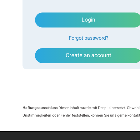
Login
Forgot password?
Create an account
Haftungsausschluss:
Dieser Inhalt wurde mit DeepL übersetzt. Obwohl
Unstimmigkeiten oder Fehler feststellen, können Sie uns gerne kontakt
In dieser Studie wurde der Bettersizer 2600 Laserb
Trockendispergiermodul verwendet, um die Partikelg
2600 nutzt die Kombinationstechnik von Fourier- und 