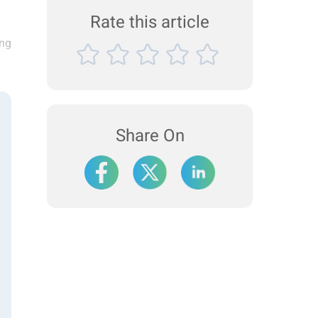
Unsere Sammlung von f&uuml;nf
Rate this article
Anwendungsbeis...
ung
,
en
Share On
g