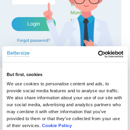
Videos
Monthly
Newsletters
Login
Exclusive Events...
Forgot password?
Create an account
But first, cookies
We use cookies to personalise content and ads, to
Recommended articles
provide social media features and to analyse our traffic.
We also share information about your use of our site with
Jenseits der Dichte: Charakterisierung des Gehalts
our social media, advertising and analytics partners who
an offenen und geschlossenen Zellen in
may combine it with other information that you’ve
Hartschaumstoffen
Zusammenfassung: Ethylen-Vinylacetat- (EVA) und expandierte
provided to them or that they’ve collected from your use
Polyethylen- (EPE) Schaumstoffe werden aufgrund ihrer g&uuml;nstigen
of their services.
Cookie Policy
mechanischen und physikalischen Eigenschaften h&auml;ufig in