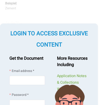
Beispiel:
Zement
Art der Messung:
Partikelgröße
LOGIN TO ACCESS EXCLUSIVE
Messung durch Technologien:
CONTENT
Laserbeugung
Bildanalyse
Get the Document
More Resources
Including
Email address *
Application Notes
& Collections
Webinars &
Password *
Workshops
Presentations &