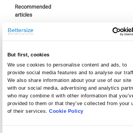
Recommended
articles
Wie werden die
Partikel bei der
Nassmethode
Bei der
Partikelgrößenanalyse
dispergiert?
mittels Laserbeugung
But first, cookies
Wie werden
können ungenaue
We use cookies to personalise content and ads, to
Ergebnisse dadurch
Partikel im
verursacht werden,
provide social media features and to analyse our traff
Trockenmodus
Proben, die sich
dass die Partikel in der
We also share information about your use of our site
entweder in einem
dispergiert?
Suspension
feuchten Medium
agglomerieren,
with our social media, advertising and analytics part
Was bedeutet
auflösen oder
insbesondere wenn sie
who may combine it with other information that you’v
agglomerieren oder mit
Abschattung?
sehr fein sind. Daher ist
dem Medium reagieren,
provided to them or that they’ve collected from your 
eine vollständige
Die Obskuration
werden in der Regel mit
Dispersion der Probe
of their services.
Cookie Policy
bezieht sich auf den
der
vor der Messung
Anteil des von den
Trockendispersionsmethode
unerlässlich.
Was ist das
Partikeln in der
analysiert.
Messzone gestreuten
Hintergrundsignal?