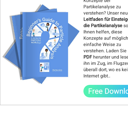
Konzepte der
Partikelanalyse zu
verstehen? Unser neu
Leitfaden für Einsteig
die Partikelanalyse
so
Ihnen helfen, diese
Konzepte auf möglich
einfache Weise zu
verstehen. Laden Sie 
PDF
herunter und les
ihn im Zug, im Flugze
überall dort, wo es ke
Internet gibt.
.