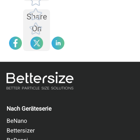
schließlich das
Ausrichtungssystem
Share
überprüft werden.
On
Nach Geräteserie
BeNano
Bettersizer