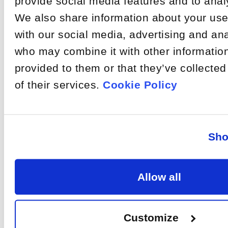
provide social media features and to analy
Ausmaß, in dem
elektrischen Signalen
Welche Faktoren
Rate
Lichtstrahlen beim
zusammen.
We also share information about your use 
Übergang von einem
beeinflussen
Medium in ein anderes
this
with our social media, advertising and ana
den
Die Gründe für
gebeugt werden. Der
anormale
Hintergrund?
Absorptionskoeffizient
who may combine it with other information
article
Hintergrundsignale sind
ist ein Maß für das
unterschiedlich. Um
provided to them or that they’ve collecte
Eindringen von
anormale
Lichtstrahlen in ein
of their services.
Cookie Policy
Hintergrundsignale
Material.
auszuschließen, sollten
zunächst die
Probenzelle, dann die
Laserquelle und das
Objektiv und
Sho
schließlich das
Ausrichtungssystem
überprüft werden.
Allow all
Share
On
Customize