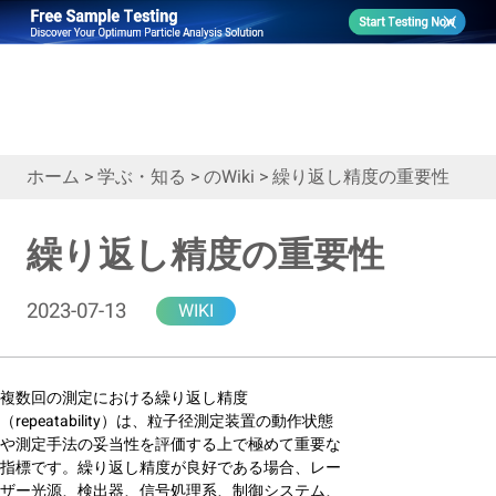
ホーム
>
学ぶ・知る
>
のWiki
>
繰り返し精度の重要性
繰り返し精度の重要性
2023-07-13
WIKI
複数回の測定における繰り返し精度
（repeatability）は、粒子径測定装置の動作状態
や測定手法の妥当性を評価する上で極めて重要な
指標です。繰り返し精度が良好である場合、レー
ザー光源、検出器、信号処理系、制御システム、