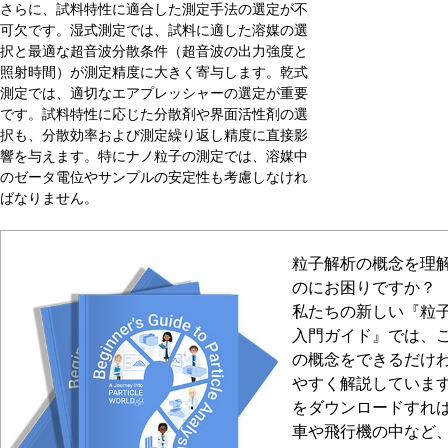
さらに、試料特性に適合した測定手法の選定が不
可欠です。湿式測定では、試料に適した溶媒の選
択と最適な超音波分散条件（超音波の出力強度と
照射時間）が測定精度に大きく寄与します。乾式
測定では、適切なエアプレッシャーの選定が重要
です。試料特性に応じた分散剤や界面活性剤の選
択も、分散効率および測定繰り返し精度に直接影
響を与えます。特にナノ粒子の測定では、溶媒中
のゼータ電位やサンプルの安定性も考慮しなけれ
ばなりません。
粒子解析の概念を理
のにお困りですか？
私たちの新しい『粒
入門ガイド』では、
の概念をできるだけ
やすく解説しています
をダウンロードすれ
車や飛行機の中など