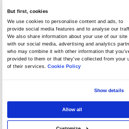
凝集・化学反応する試
か？
要です。
料は、測定精度を保つ
オブスキュレー
But first, cookies
ために乾式法で分析さ
れることが多いです。
ション（粒子濃
We use cookies to personalise content and ads, to
度・遮光率）と
オブスキュレーション
provide social media features and to analyse our traff
とは、測定ゾーン内の
は？
We also share information about your use of our site
粒子によって散乱・吸
バックグラウン
収される光の割合を指
with our social media, advertising and analytics part
し、粒子濃度を示す重
ド信号とは？
who may combine it with other information that you’v
要な指標です。オブス
provided to them or that they’ve collected from your 
バックグラウンド信号
キュレーションが高い
は、レーザー回折式粒
ほど、測定ゾーン内で
of their services.
Cookie Policy
度分布測定装置におい
の光の遮蔽率が増し、
屈折率と吸収係
て、光学信号と電気信
粒子濃度が高いことを
号の両方で構成されま
数とは？
意味します。
す。
屈折率は、光線が異な
Show details
る媒質（例えば、水か
らガラス）を通過する
バックグラウン
際に曲げられる度合い
Allow all
を示す指標です。吸収
ド信号が異常に
Rate
係数は、光が媒質を通
なる原因とその
バックグラウンド信号
過する際にどれだけ吸
this
が異常になる原因は
Customize
収されるかを示しま