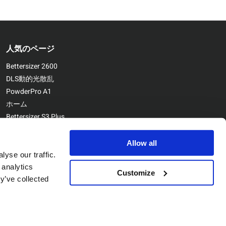
人気のページ
Bettersizer 2600
DLS動的光散乱
PowderPro A1
ホーム
Bettersizer S3 Plus
お問い合わせ
Bettersizer ST
Allow all
yse our traffic.
 analytics
Customize
y’ve collected
Copyright © Bettersize Instruments Ltd. All Rights Reserved