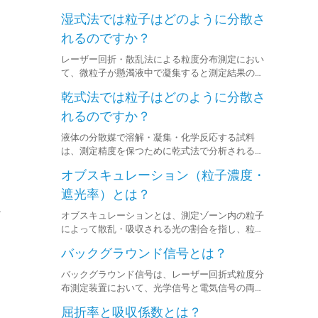
湿式法では粒子はどのように分散さ
れるのですか？
レーザー回折・散乱法による粒度分布測定におい
て、微粒子が懸濁液中で凝集すると測定結果の精
度が低下することがあり、そのため試料の完全な
乾式法では粒子はどのように分散さ
分散が重要です。
れるのですか？
液体の分散媒で溶解・凝集・化学反応する試料
は、測定精度を保つために乾式法で分析されるこ
とが多いです。
オブスキュレーション（粒子濃度・
遮光率）とは？
ま
オブスキュレーションとは、測定ゾーン内の粒子
によって散乱・吸収される光の割合を指し、粒子
濃度を示す重要な指標です。オブスキュレーショ
バックグラウンド信号とは？
ンが高いほど、測定ゾーン内での光の遮蔽率が増
し、粒子濃度が高いことを意味します。
バックグラウンド信号は、レーザー回折式粒度分
布測定装置において、光学信号と電気信号の両方
で構成されます。
屈折率と吸収係数とは？