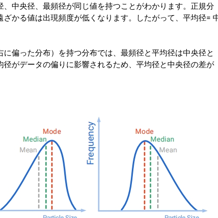
径、中央径、最頻径が同じ値を持つことがわかります。正規分
ざかる値は出現頻度が低くなります。したがって、平均径= 
右に偏った分布）を持つ分布では、最頻径と平均径は中央径と
均径がデータの偏りに影響されるため、平均径と中央径の差が