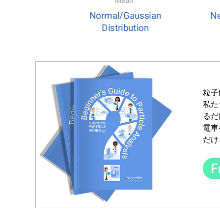
粒子
私た
るだ
電車
だけ