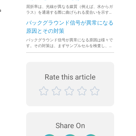
屈折率は、光線が異なる媒質（例えば、水からガ
中
ラス）を通過する際に曲げられる度合いを示す指
標です。吸収係数は、光が媒質を通過する際にど
バックグラウンド信号が異常になる
れだけ吸収されるかを示します。
原因とその対策
バックグラウンド信号が異常になる原因は様々で
す。その対策は、まずサンプルセルを検査し、次
にレーザー光源とレンズを検査し、最後にアライ
メントシステムを検査することです。
Rate this article
Share On