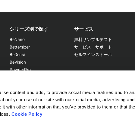
シリーズ別で探す
サービス
BeNano
無料サンプルテスト
Bettersizer
サービス・サポート
BeDensi
セルフインストール
BeVision
PowderPro
BetterPyc
ise content and ads, to provide social media features and to anal
about your use of our site with our social media, advertising and
t with other information that you’ve provided to them or that the
Sitemap
|
Privacy Policy
vices.
Cookie Policy