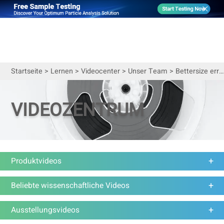
Startseite
>
Lernen
>
Videocenter
>
Unser Team
>
Bettersize erreicht 500 Youtube-Abonnenten
VIDEOZENTRUM
Produktvideos
Beliebte wissenschaftliche Videos
Ausstellungsvideos