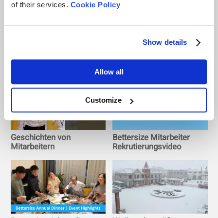
of their services.
Cookie Policy
Show details
Bettersize-Teamausflug
Bettersize
- Huangteng-Schlucht
Unternehmensvideo
2019
Allow all
5
Customize
Geschichten von
Bettersize Mitarbeiter
Mitarbeitern
Rekrutierungsvideo