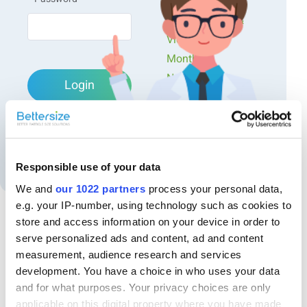
Workshops
Presentations &
Videos
Monthly
Newsletters
Login
Exclusive Events...
Forgot password?
Create an account
Responsible use of your data
We and
our 1022 partners
process your personal data,
e.g. your IP-number, using technology such as cookies to
store and access information on your device in order to
serve personalized ads and content, ad and content
Recommended articles
measurement, audience research and services
Jenseits der Dichte: Charakterisierung des Gehalts
development. You have a choice in who uses your data
an offenen und geschlossenen Zellen in
and for what purposes. Your privacy choices are only
applicable on this digital property where you have made