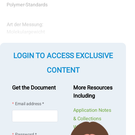
Polymer-Standards
Art der Messung:
Molekulargewicht
Messung nach Technologie:
LOGIN TO ACCESS EXCLUSIVE
Statische Lichtstreuung
CONTENT
Get the Document
More Resources
Including
Email address *
Application Notes
& Collections
Webinars &
Password *