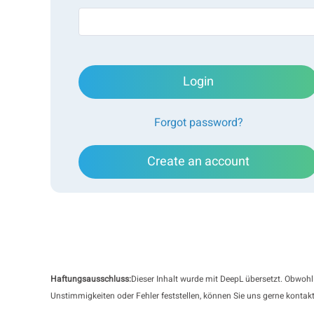
Drei Korund-Schleifpulverproben, fein, mittel und g
Partikelgröße als auch die Form zu charakterisieren. 
unterscheiden und wie sie sich in ihren Formparame
Login
Forgot password?
Create an account
Haftungsausschluss:
Dieser Inhalt wurde mit DeepL übersetzt. Obwohl
Unstimmigkeiten oder Fehler feststellen, können Sie uns gerne kontakt