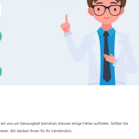
rob, wurden mit dem Bettersizer S3 Plus gemessen, um sowohl d
Hier zeigen wir, wie sich diese Pulver in ihrer Größe
tern unterscheiden.
 wir uns um Genauigkeit bemühen, können einige Fehler auftreten. Sollten Sie
ieren. Wir danken Ihnen für Ihr Verständnis.