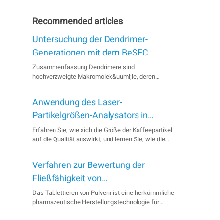
Recommended articles
Untersuchung der Dendrimer-
Generationen mit dem BeSEC
Zusammenfassung:Dendrimere sind
hochverzweigte Makromolek&uuml;le, deren
Molekulargewicht mit jeder Generation
systematisch zunimmt. Ihre kompakte Architektur
Anwendung des Laser-
f&uuml;hrt jedoch oft zu einer Untersch&auml;tzung
des Molekulargewichts bei herk&ouml;mmlicher
Partikelgrößen-Analysators in
SEC-Kalibrierung. In dieser Studie wurde die ...
Kaffee
Erfahren Sie, wie sich die Größe der Kaffeepartikel
auf die Qualität auswirkt, und lernen Sie, wie die
Laserpartikelgrößenanalyse das Mahlen optimieren
kann. Verbessern Sie die Kaffeequalität und die
Verfahren zur Bewertung der
Entwicklung von Geräten.
Fließfähigkeit von
pharmazeutischen Tablettenpulvern
Das Tablettieren von Pulvern ist eine herkömmliche
pharmazeutische Herstellungstechnologie für
feste Zubereitungen. Die Eigenschaften der Pulver