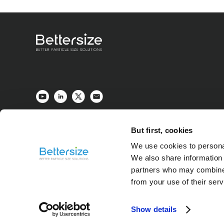
Abbildung 1. Kumulative Volumenkurven der Partikelgrö
Ko
Tabelle 1. Kritische Parameter zur Charakterisierung 
But first, cookies
We use cookies to personal
We also share information 
partners who may combine i
from your use of their ser
Show details
Wie aus Abbildung 1 hervorgeht, sind die Ergebnisse nach der Ch