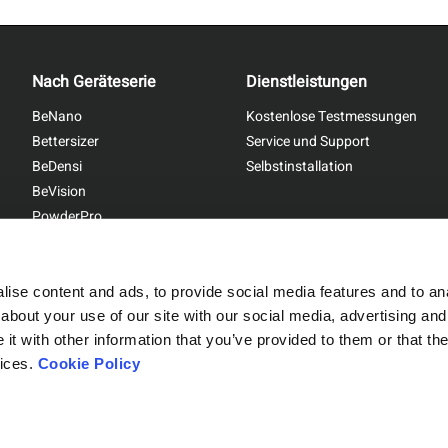
Nach Geräteserie
Dienstleistungen
ße von feinem, mittlerem und grobem Korundpulver unter Verwendung der
BeNano
Kostenlose Testmessungen
mbinationstechnik
Bettersizer
Service und Support
BeDensi
Selbstinstallation
der Schleifpulver in Abbildung 4
BeVision
PowderPro
BetterPyc
ise content and ads, to provide social media features and to anal
about your use of our site with our social media, advertising and
t with other information that you’ve provided to them or that the
Sitemap
|
Privacy Policy
vices.
Cookie Policy
arakterisierung von Schleifpulverproben mit drei verschiedenen Körnungen