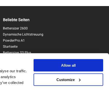
Beliebte Seiten
Bettersizer 2600
Dynamische Lichtstreuung
PowderPro A1
Startseite
Bettersizer S3 Plus
Kontaktieren Sie uns
Bettersizer ST
Allow all
yse our traffic.
 analytics
Customize
y’ve collected
Copyright © Bettersize Instruments Ltd. All Rights Reserved