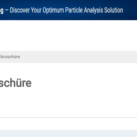
tbroschüre
schüre