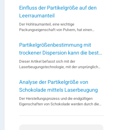
Einfluss der Partikelgröße auf den
Leerraumanteil
Der Hohlraumanteil, eine wichtige
Packungseigenschaft von Pulvern, hat einen
direkten Einfluss auf viele physikalische
Eigenschaften und Anwendungen von Pulvern. Um
Partikelgrößenbestimmung mit
zu demonstrieren, wie sich die Variation der
Pulverpartikelgröße auf die
trockener Dispersion kann die beste
Packungseigenschaften auswirkt, veranschaulicht
Wahl für die pharmazeutische
Dieser Artikel befasst sich mit der
dieser Anwendungshinweis die wahre Dichte, die
Laserbeugungstechnologie, mit der ursprünglich
Analyse sein
Skelettd...
nur die Partikelgröße gemessen wurde, indem eine
Probe mit einem geeigneten Verdünnungsmittel
Analyse der Partikelgröße von
verdünnt und die Mischung durch eine
Probenmesszelle gepumpt wurde. Es wird erklärt,
Schokolade mittels Laserbeugung
wie die Abkehr von der Verwendung von
Der Herstellungsprozess und die endgültigen
Lösungsmitteln die Verwendung von trockenen
Eigenschaften von Schokolade werden durch die
Proben ermutigte...
Partikelgröße in vielerlei Hinsicht erheblich
beeinflusst. Da geringere Produktionskosten und
eine bessere Schokoladenqualität wünschenswert
sind, können die Hersteller nur mit Hilfe von