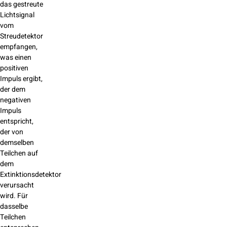
das gestreute
Lichtsignal
vom
Streudetektor
empfangen,
was einen
positiven
Impuls ergibt,
der dem
negativen
Impuls
entspricht,
der von
demselben
Teilchen auf
dem
Extinktionsdetektor
verursacht
wird. Für
dasselbe
Teilchen