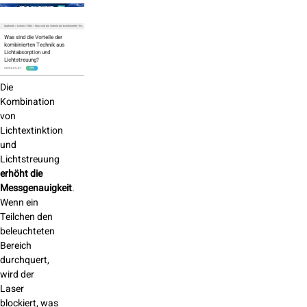
Startseite
>
Lernen
>
Wiki
>
Was sind die Vorteile der kombinierten Technik aus Lichtabsorption und Lichtstreuung?
Was sind die Vorteile der
kombinierten Technik aus
Lichtabsorption und
Lichtstreuung?
2023-05-01
WIKI
Die
Kombination
von
Lichtextinktion
und
Lichtstreuung
erhöht die
Messgenauigkeit
.
Wenn ein
Teilchen den
beleuchteten
Bereich
durchquert,
wird der
Laser
blockiert, was