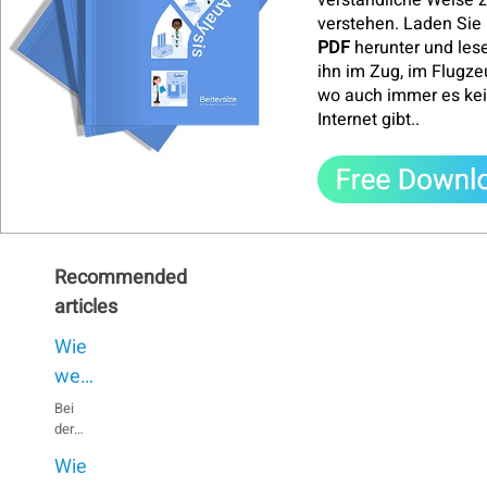
verstehen. Laden Sie 
PDF
herunter und les
ihn im Zug, im Flugze
wo auch immer es ke
Internet gibt.
.
Recommended
articles
Wie
werden
die
Bei
der
Partikel
Partikelgrößenanalyse
bei
Wie
mittels