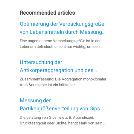
Recommended articles
Optimierung der Verpackungsgröße
von Lebensmitteln durch Messung
der abgestochenen Dichte
Eine angemessene Verpackungsgröße ist in der
Lebensmittelindustrie nicht nur wichtig, um den
Erfolg des Verpackungsprozesses zu
gewährleisten, sondern auch um die Kosten für den
Untersuchung der
Transport der Produkte zu senken. In diesem
Anwendungshinweis wird untersucht, wie die
Antikörperaggregation und des
Größe des Lebensmittelbehälters für Pulver durch
Molekulargewichts mit dem BeSEC
Zusammenfassung: Die Aggregation monoklonaler
Messung der Schüttdichte und des...
Antik&ouml;rper ist ein kritischer
Qualit&auml;tsfaktor, der die Sicherheit und
Wirksamkeit von Biopharmazeutika beeinflusst. In
Messung der
dieser Studie wurde die
Gr&ouml;&szlig;enausschlusschromatographie in
Partikelgrößenverteilung von Gips
Kombination mit statischer Lichtstreuung und
mittels Laserbeugung
Die Leistung von Gips, wie z. B. Abbindezeit,
Brechungsi...
Druckfestigkeit oder Dichte, hängt stark von seiner
Partikelgrößenverteilung ab. Der Bettersizer ST, ein