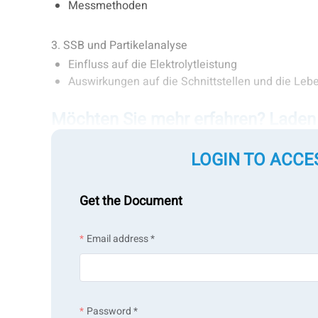
Messmethoden
3. SSB und Partikelanalyse
Einfluss auf die Elektrolytleistung
Auswirkungen auf die Schnittstellen und die Leb
Möchten Sie mehr erfahren? Laden 
erkunden.
LOGIN TO ACCE
Speaker
Get the Document
Email address *
Beverly Barnum, PhD
Senior Application Scien
Password *