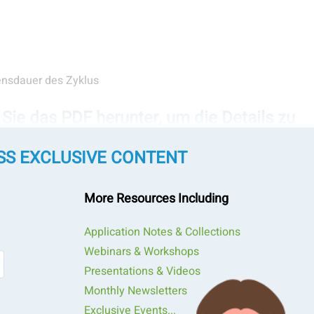
ensdauer des Zyklus
Sie das PDF herunter, um die Details zu
SS EXCLUSIVE CONTENT
More Resources Including
Application Notes & Collections
Webinars & Workshops
Presentations & Videos
tist @ Bettersize Inc
Monthly Newsletters
Exclusive Events...