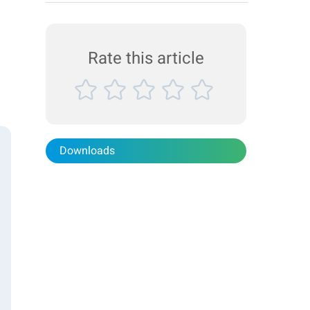
Analysegerät für die Qualitätskontrolle, ermöglicht
die Messung der Partikelgrößenverteilung von Gips.
In dieser Notiz wurden zwei Gipsproben schnell
und genau...
Rate this article
Downloads