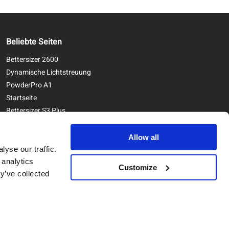
Beliebte Seiten
Bettersizer 2600
Dynamische Lichtstreuung
PowderPro A1
Startseite
Bettersizer S3 Plus
Kontaktieren Sie uns
Bettersizer ST
Allow all
yse our traffic.
 analytics
Customize
y’ve collected
Copyright © Bettersize Instruments Ltd. All Rights Reserved