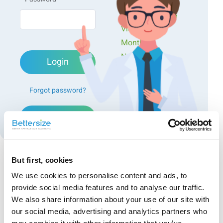
Workshops
Presentations &
Videos
Monthly
Newsletters
Login
Exclusive Events...
Forgot password?
Der Vergleich der Partikelgrößenverteilungen (PSD)
von Milch-, Zartbitter- und weißer Schokolade der
Create an account
gleichen Marke wurde mit dem Bettersizer 2600
durchgeführt und ist in Abbildung 1 dargestellt. Es
ist zu erkennen, dass die mittlere Größenordnung
Milch-, Zartbitter- und weiße Schokolade ist. Die
But first, cookies
Veränderung des groben Endes der Verteilung zeigt
Recommended articles
We use cookies to personalise content and ads, to
die Veränderung der erforderlichen Kakaopartikel
provide social media features and to analyse our traffic.
Bestimmung des Brechungsindex von
und des Milchfeststoffgehalts an. Am groben Ende
We also share information about your use of our site with
Flüssigkeiten mit dem BeNano 180 Zeta Max
der Verteilung hat Milchschokolade einen größeren
our social media, advertising and analytics partners who
Anteil als die anderen beiden Schokoladensorten.