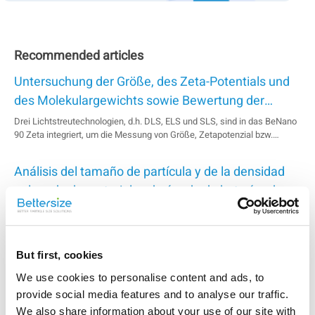
Recommended articles
Untersuchung der Größe, des Zeta-Potentials und
des Molekulargewichts sowie Bewertung der
Stabilität der BSA-Lösung
Drei Lichtstreutechnologien, d.h. DLS, ELS und SLS, sind in das BeNano
90 Zeta integriert, um die Messung von Größe, Zetapotenzial bzw.
Molekulargewicht zu ermöglichen. In diesem Anwendungsbericht
werden die Größen von BSA in drei Dispergiermitteln gemessen, wobei
Análisis del tamaño de partícula y de la densidad
der Größentrend bei Verwendung von...
golpeada de materiales de ánodo de baterías de
iones de litio
Die Partikelgröße und die Stampfdichte von Anodenmaterialien spielen
eine entscheidende Rolle für die Leistungsfähigkeit von Lithium-Ionen-
Batterien. Für diese Studie wurden das Laserbeugungs-
Partikelgrößenmessgerät Bettersizer 2600 sowie der
But first, cookies
Verfahren zur Bewertung der Fließfähigkeit von
Stampfdichtetester BeDensi T3 Pro eingesetzt, um den Einfluss
We use cookies to personalise content and ads, to
unterschiedlicher Mischungsverhältnisse zweier Proben auf deren D50-
pharmazeutischen Tablettenpulvern
Wert und Stampfdichte zu untersuchen. Die Ergebnisse liefern wertvolle
provide social media features and to analyse our traffic.
Das Tablettieren von Pulvern ist eine herkömmliche pharmazeutische
Hinweise für die Entwicklung fortschrittlicher
We also share information about your use of our site with
Herstellungstechnologie für feste Zubereitungen. Die Eigenschaften der