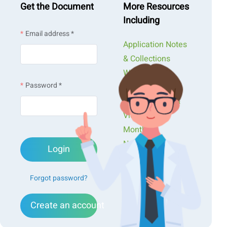
Get the Document
More Resources
Including
Email address *
Application Notes
& Collections
Webinars &
Password *
Workshops
Presentations &
Videos
Monthly
Newsletters
Login
Exclusive Events...
Forgot password?
Create an account