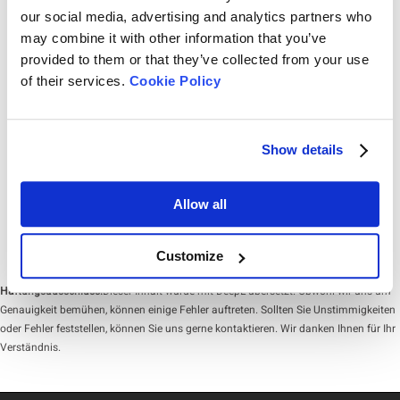
Elektrodenmaterialformulierungen und tragen zur Weiterentwicklung der
Pulver wie Fließfähigkeit, Füllbarkeit und Komprimierbarkeit wirken sich
our social media, advertising and analytics partners who
Batterietechnologie bei.
nicht nur auf das Mischen und den Transfer der Pulver im
may combine it with other information that you’ve
Tablettierprozess aus, sondern auch auf die Qualitätsindikatoren...
provided to them or that they’ve collected from your use
of their services.
Cookie Policy
Rate this article
Show details
Downloads
Allow all
Customize
Haftungsausschluss:
Dieser Inhalt wurde mit DeepL übersetzt. Obwohl wir uns um
Genauigkeit bemühen, können einige Fehler auftreten. Sollten Sie Unstimmigkeiten
oder Fehler feststellen, können Sie uns gerne kontaktieren. Wir danken Ihnen für Ihr
Verständnis.