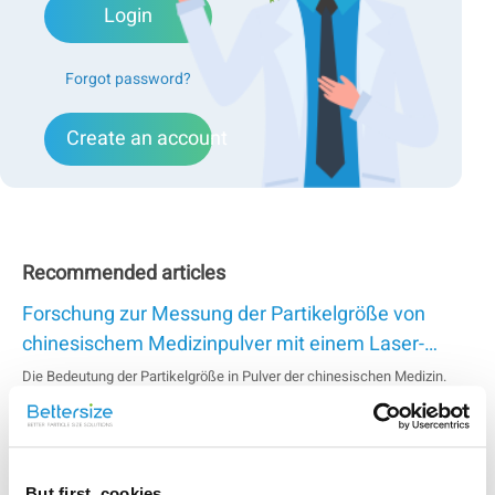
Newsletters
Login
Exclusive Events...
Forgot password?
Create an account
Recommended articles
Forschung zur Messung der Partikelgröße von
chinesischem Medizinpulver mit einem Laser-
Partikelgrößenanalysator
Die Bedeutung der Partikelgröße in Pulver der chinesischen Medizin.
Laser-Partikelgrößenmessung für schnelle, reproduzierbare Ergebnisse.
Erfahren Sie hier mehr.
Anwendung des Laser-Partikelgrößen-Analysators
bei der Qualitätsprüfung von Siliziumkarbid-
But first, cookies