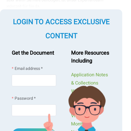
aber wenn Sie Hilfe benötigen, ist unser Expertenteam
jederzeit für Sie da.
LOGIN TO ACCESS EXCLUSIVE
CONTENT
Get the Document
More Resources
Including
Email address *
Application Notes
& Collections
Webinars &
Password *
Workshops
Presentations &
Videos
Monthly