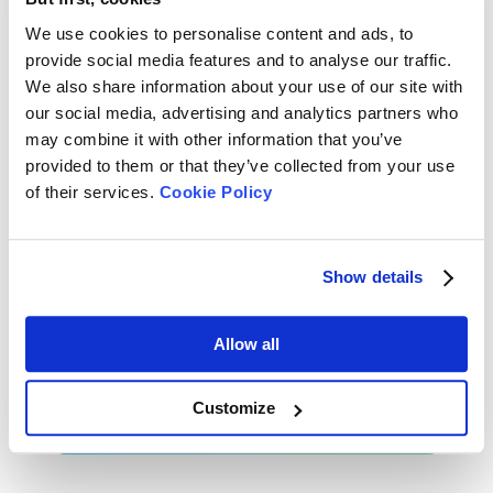
Schleifkörnern
Analyse der Partikelgröße von schwarzem Siliziumkarbid mit dem
We use cookies to personalise content and ads, to
Bettersizer ST zur Bewertung der Stabilität des Produktionsprozesses
provide social media features and to analyse our traffic.
und der Einhaltung der ISO-Normen.
We also share information about your use of our site with
Untersuchung des Zusammenhangs zwischen
our social media, advertising and analytics partners who
Kaffee-Extraktion und Kaffeemehlgröße
may combine it with other information that you’ve
Die Partikelgröße und die Größenverteilung von gemahlenem Kaffee
provided to them or that they’ve collected from your use
haben einen erheblichen Einfluss auf den Extraktionsgrad und die
of their services.
Cookie Policy
Geschmacksqualität des gebrühten Kaffees. Die Überwachung der
Partikelgrößen und Größenverteilungen in gemahlenem Kaffee ist daher
notwendig. In dieser Mitteilung wurden verschiedene gemahlene
Kaffeesorten erfolgreich durch die ...
Show details
Rate this article
Allow all
Customize
Downloads