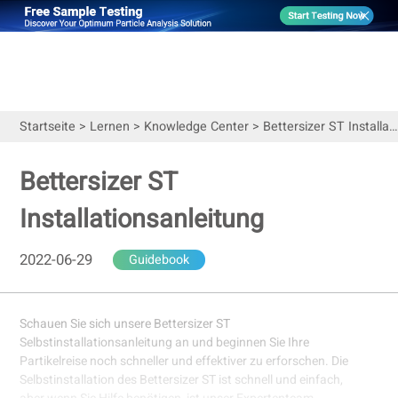
Startseite
>
Lernen
>
Knowledge Center
>
Bettersizer ST Installationsanleitung
Bettersizer ST
Installationsanleitung
2022-06-29
Guidebook
Schauen Sie sich unsere Bettersizer ST
Selbstinstallationsanleitung an und beginnen Sie Ihre
Partikelreise noch schneller und effektiver zu erforschen. Die
Selbstinstallation des Bettersizer ST ist schnell und einfach,