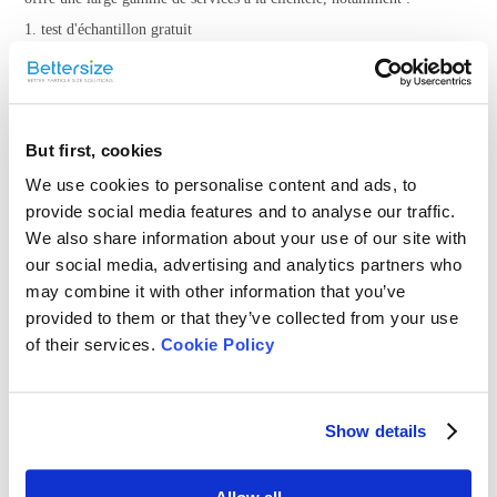
1. test d'échantillon gratuit
2. démonstration des instruments Bettersize
3. recommandation de solutions industrielles ;
D'autres informations générales sur les instruments Bettersize et les
But first, cookies
raisons pour lesquelles ils peuvent constituer un excellent choix sont
Bettersize.su.
We use cookies to personalise content and ads, to
disponibles sur
provide social media features and to analyse our traffic.
Enfin, grâce à notre personnel de laboratoire professionnel qui possède
We also share information about your use of our site with
une connaissance approfondie du secteur, nous pensons que tous les
our social media, advertising and analytics partners who
clients bénéficient d'informations pertinentes et de services sur mesure.
may combine it with other information that you’ve
Vous trouverez ci-dessous les coordonnées de notre laboratoire. Nous
provided to them or that they’ve collected from your use
sommes impatients de vous rencontrer.
of their services.
Cookie Policy
Show details