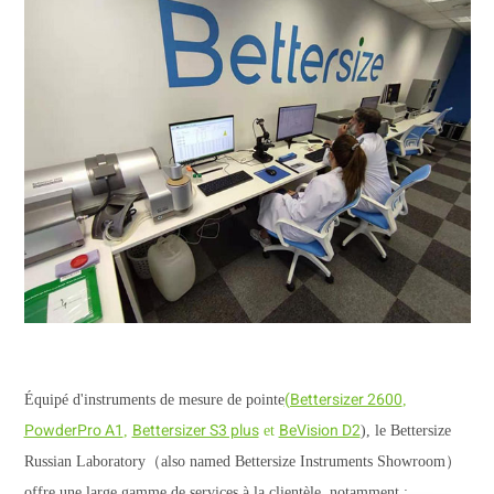
(Bettersizer 2600
Équipé d'instruments de mesure de pointe
,
PowderPro A1
Bettersizer S3 plus
BeVision D2
,
et
), le Bettersize
Russian Laboratory（also named Bettersize Instruments Showroom）
offre une large gamme de services à la clientèle, notamment :