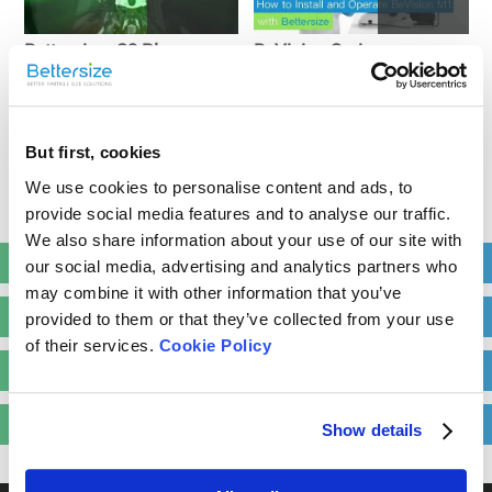
Bettersizer S3 Plus
BeVision Series
6
But first, cookies
We use cookies to personalise content and ads, to
provide social media features and to analyse our traffic.
BeNano 90 Zeta
We also share information about your use of our site with
Vidéos sur la science populaire
our social media, advertising and analytics partners who
may combine it with other information that you’ve
Vidéos de l'exposition
provided to them or that they’ve collected from your use
of their services.
Cookie Policy
Témoignages de clients
Notre équipe
Show details