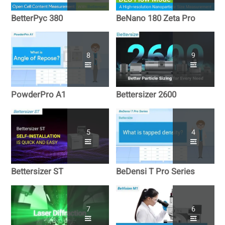
BetterPyc 380
BeNano 180 Zeta Pro
8
9
PowderPro A1
Bettersizer 2600
5
4
Bettersizer ST
BeDensi T Pro Series
7
6