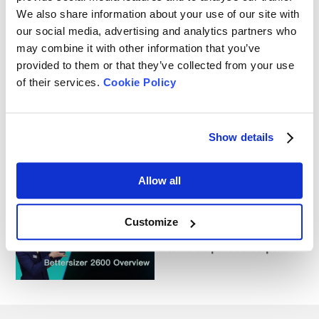
We also share information about your use of our site with
Comment mesurer la
our social media, advertising and analytics partners who
taille des particules des
may combine it with other information that you’ve
cosmétiques
provided to them or that they’ve collected from your use
of their services.
Cookie Policy
Comment mesurer la
taille des particules de
Show details
café en poudre ?
Allow all
Bettersizer 2600
Customize
Overview | Analyseur de
taille de particules par
diffraction laser
(dispersions sèches et
humides)