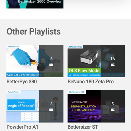
diffraction laser
(dispersions sèches et
humides)
Other Playlists
8
16
BetterPyc 380
BeNano 180 Zeta Pro
8
5
PowderPro A1
Bettersizer ST