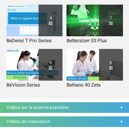
4
7
BeDensi T Pro Series
Bettersizer S3 Plus
6
6
BeVision Series
BeNano 90 Zeta
Vidéos sur la science populaire
Vidéos de l'exposition