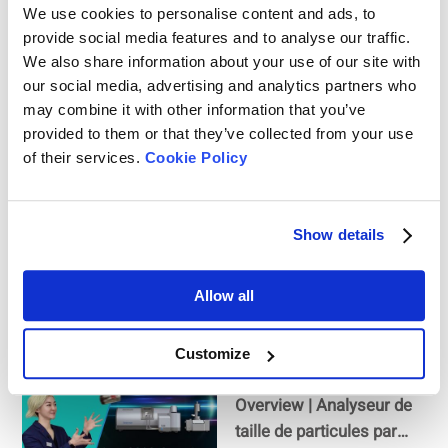
Bettersizer 2600 avec un
We use cookies to personalise content and ads, to
échantillon de corindon
provide social media features and to analyse our traffic.
(Al2O3)
We also share information about your use of our site with
our social media, advertising and analytics partners who
Comment mesurer la
may combine it with other information that you’ve
provided to them or that they’ve collected from your use
taille des particules des
of their services.
Cookie Policy
cosmétiques
Show details
Comment mesurer la
taille des particules de
café en poudre ?
Allow all
Customize
Bettersizer 2600
Overview | Analyseur de
taille de particules par