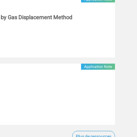
cs by Gas Displacement Method
Application Note
Plus de ressources