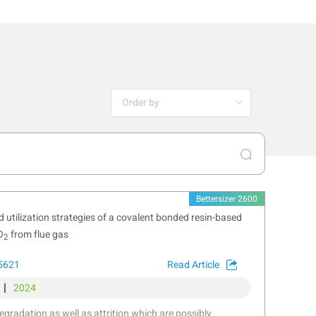
Bettersizer 2600
 utilization strategies of a covalent bonded resin-based
O
from flue gas
2
25621
Read Article
|
2024
degradation as well as attrition which are possibly