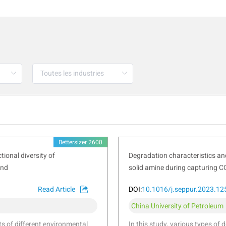
Bettersizer 2600
ional diversity of
Degradation characteristics and
and
solid amine during capturing C
Read Article
DOI:
10.1016/j.seppur.2023.1
China University of Petroleum
cts of different environmental
In this study, various types of 