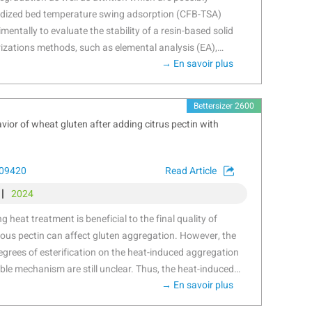
luidized bed temperature swing adsorption (CFB-TSA)
entally to evaluate the stability of a resin-based solid
izations methods, such as elemental analysis (EA),
→ En savoir plus
troscopy (FTIR) etc. were applied to further reveal the
esults showed that thermal degradation occurs from
sition of amine group. The CO
-induced degradation
2
Bettersizer 2600
ure of 160–180 °C accompanied by the production of
ior of wheat gluten after adding citrus pectin with
 good below 130 °C, but the ionic impurities in steam
 can accelerate the degradation. Oxidative degradation is
 at a lower temperature of 70–80 °C with the formation of
109420
Read Article
 in atmosphere can alleviate the oxidative and CO
-
2
|
2024
yed sorbent has a very low attrition index of 0.05,
heat treatment is beneficial to the final quality of
typical commercial fluidized bed catalysts. Based on the
us pectin can affect gluten aggregation. However, the
 some design suggestions for proper utilization of this
degrees of esterification on the heat-induced aggregation
based sorbents have been provided in an industrial CFB-
ible mechanism are still unclear. Thus, the heat-induced
→ En savoir plus
after adding pectin with different esterification degree
 the temperature was raised from 25 °C to 95 °C, pectin