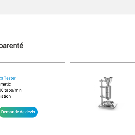
pparenté
cs Tester
omatic
300 taps/min
iation
Demande de devis