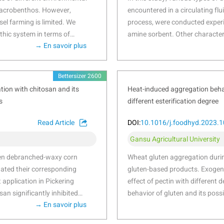
 macrobenthos. However,
encountered in a circulating f
el farming is limited. We
process, were conducted experim
thic system in terms of
amine sorbent. Other character
→ En savoir plus
ables of farming and natural
Fourier transform infrared spec
Gouqi Island of eastern China
degradation mechanisms. The r
under mussel farming were
140–160 °C due to the decompo
Bettersizer 2600
 form”, “high flexibility”,
occurs from a higher temperat
ion with chitosan and its
Heat-induced aggregation behav
-feeders”, “carnivores”, “semi-
urea. Hydrothermal stability is
s
different esterification degree
dancy was stable in response to
crystalized on particle surface
diversity showed efficient to
the most harmful, which starts
Read Article
DOI:
10.1016/j.foodhyd.2023.
ficantly affected by farming
aldehyde. The existence of H
O
2
Gansu Agricultural University
 using multivariate methods
induced degradations. The emplo
evaluate the impacts of mussel
een debranched-waxy corn
Wheat gluten aggregation during 
which is 1–2 orders lower than 
nthic species and functional
gated their corresponding
gluten-based products. Exogeno
results of stability evaluation,
s in offshore ecosystems. By
 application in Pickering
effect of pectin with different 
sorbent or other similar resin-
ces, independently, we
san significantly inhibited
behavior of gluten and its poss
TSA process.
obenthic community. Such
→ En savoir plus
-CS samples, which was
aggregation behavior of gluten 
ble environmental descriptors
ntent. Interestingly, this is
was studied in this study. When