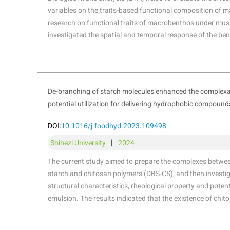
variables on the traits-based functional composition of
research on functional traits of macrobenthos under muss
investigated the spatial and temporal response of the ben
taxonomic and functional diversity to environmental vari
stressors resulting from suspended mussel farming near 
Sea. The functional traits of macrobenthic assemblages 
characterized by “medium adult body size”, “vermiform body
De-branching of starch molecules enhanced the complexat
“infauna”, “semi-motile”, “gonochoristic”, “surface deposit
potential utilization for delivering hydrophobic compound
motile burrowers”, and “tube-dwellers”. Functional redun
mussel farming stresses among seasons, whereas species 
DOI:
10.1016/j.foodhyd.2023.109498
evaluate natural variables. Functional diversity was signi
|
Shihezi University
2024
stressors rather than natural variables, Further analysis
together with continuous monitoring were highlighted to 
The current study aimed to prepare the complexes betw
farming. Our results reinforce the importance of macrobe
starch and chitosan polymers (DBS-CS), and then investi
traits analysis to evaluate human stresses driven impact
structural characteristics, rheological property and potent
analysing the environmental variables with different sour
emulsion. The results indicated that the existence of chito
concluded the main effects of human pressures on macr
starch short-range molecular rearrangement for all DBS
distinction could be particularly effective to isolate varia
manipulated by both debranching treatment and chitosan co