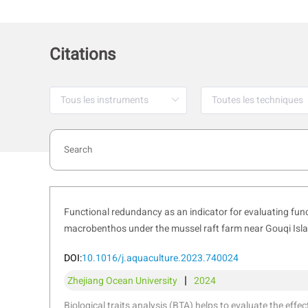
Citations
Functional redundancy as an indicator for evaluating funct
macrobenthos under the mussel raft farm near Gouqi Isl
DOI:
10.1016/j.aquaculture.2023.740024
|
Zhejiang Ocean University
2024
Biological traits analysis (BTA) helps to evaluate the effe