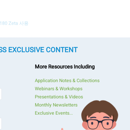
80 Zeta 사용
O3의 제타 전위 측정하기 2.
SS EXCLUSIVE CONTENT
2의 제타 전위 측정 3.
기
More Resources Including
셀의 크기 측정 5.
Application Notes & Collections
Webinars & Workshops
 측정 6.
Presentations & Videos
Monthly Newsletters
Exclusive Events...