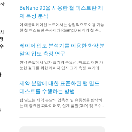
성하
BeNano 90을 사용한 철 덱스트란 제
제 특성 분석
이 애플리케이션 노트에서는 상업적으로 이용 가능
한 철 덱스트란 주사제와 R&amp;D 단계의 철 주사
 시
제 두 가지를 특성화하는 데 BeNano 90을 사용했습
정
니다. 크기 차이가 성공적으로 구별되었고
레이저 입도 분석기를 이용한 한약 분
 수
R&amp;D 샘플에서 응집체의 존재가 확인되었습니
다. 주사제 홍보와 관련하여 ...
말의 입도 측정 연구
한약 분말에서 입자 크기의 중요성. 빠르고 재현 가
능한 결과를 위한 레이저 입자 크기 측정. 여기에서
자세히 알아보세요.
나
제약 분말에 대한 표준화된 탭 밀도
테스트를 수행하는 방법
탭 밀도는 제약 분말의 압축성 및 유동성을 탐색하
는 데 중요한 파라미터로, 설계 품질(QbD) 및 우수
컬
제조 관리 기준(GMP)의 접근 방식을 촉진하는 데
유용합니다. 장치 및 절차의 표준화는 의미 있는 반
복을 얻기 위해 필수적입니다.