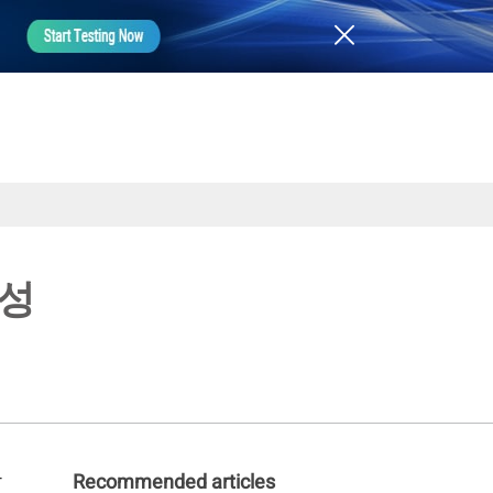
밀성
학
Recommended articles