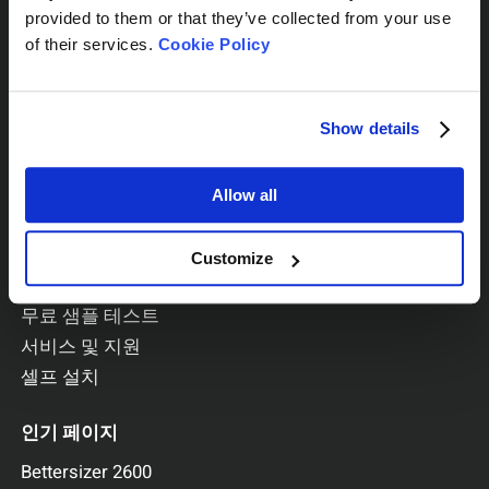
provided to them or that they’ve collected from your use
시리즈별
of their services.
Cookie Policy
BeNano
Bettersizer
BeDensi
Show details
BeVision
PowderPro
Allow all
BetterPyc
Customize
서비스
무료 샘플 테스트
서비스 및 지원
셀프 설치
인기 페이지
Bettersizer 2600