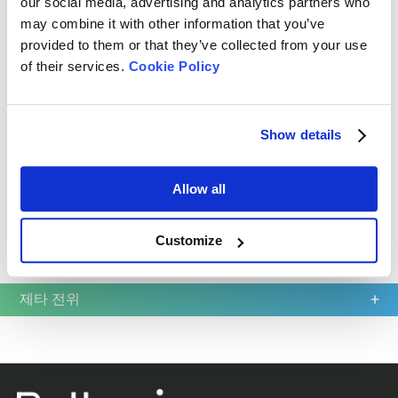
our social media, advertising and analytics partners who
may combine it with other information that you’ve
더보기
견적 요청
provided to them or that they’ve collected from your use
of their services.
Cookie Policy
Show details
Allow all
Customize
Read more
HFlow 1
플로우미터 깔때기 (Flowmeter Funnel)
제타 전위
측정 항목: 겉보기 밀도 및 흐름 속도
규격 준수: USP, Ph. Eur., ASTM, ISO 표준 준수
더보기
견적 요청