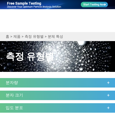
홈
>
제품
>
측정 유형별
>
분체 특성
측정 유형별
분자량
분자 크기
입도 분포