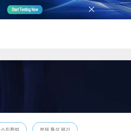
가스치환법
분체 특성 평가