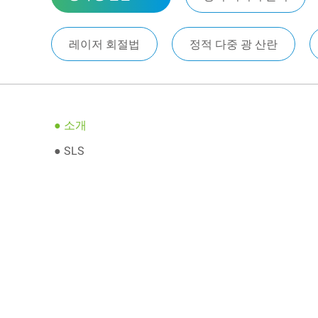
레이저 회절법
정적 다중 광 산란
● 소개
● SLS