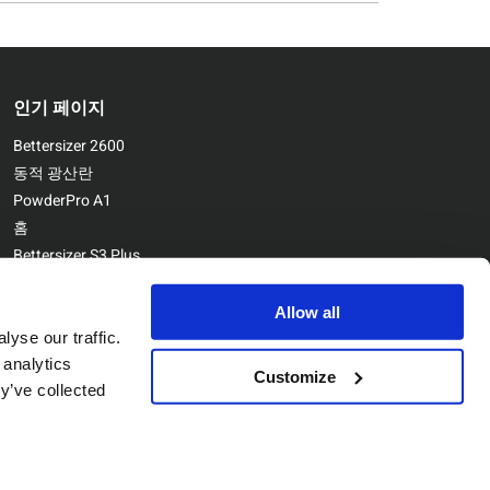
인기 페이지
Bettersizer 2600
동적 광산란
PowderPro A1
홈
Bettersizer S3 Plus
문의하기
Bettersizer ST
Allow all
yse our traffic.
 analytics
Customize
y’ve collected
Copyright © Bettersize Instruments Ltd. All Rights Reserved