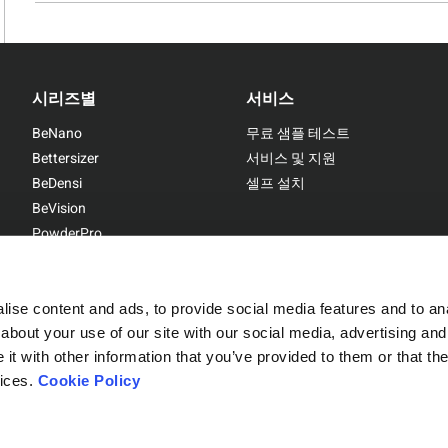
시리즈별
서비스
BeNano
무료 샘플 테스트
Bettersizer
서비스 및 지원
BeDensi
셀프 설치
BeVision
PowderPro
BetterPyc
ise content and ads, to provide social media features and to anal
about your use of our site with our social media, advertising and
t with other information that you’ve provided to them or that the
Sitemap
|
Privacy Policy
vices.
Cookie Policy