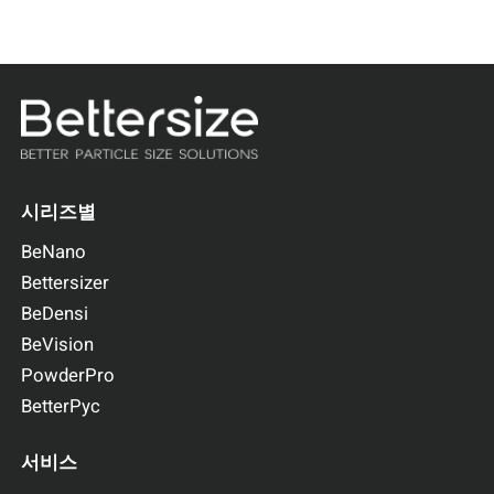
시리즈별
BeNano
Bettersizer
BeDensi
BeVision
PowderPro
BetterPyc
서비스