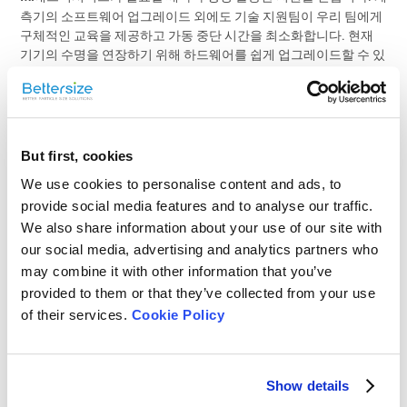
측기의 소프트웨어 업그레이드 외에도 기술 지원팀이 우리 팀에게
구체적인 교육을 제공하고 가동 중단 시간을 최소화합니다. 현재
기기의 수명을 연장하기 위해 하드웨어를 쉽게 업그레이드할 수 있
습니다. 대부분의 경우 한두 개의 구성 요소를 교체하는 것은 쉽고
비용 효율적입니다.
제안 사항이 있나요?
But first, cookies
We use cookies to personalise content and ads, to
provide social media features and to analyse our traffic.
M:
입자 크기 분석이 필요한 응용 분야에서 작업하는 경우 일관되고
신뢰할 수 있는 입자 크기 분석을 위해 Bettersizer ST가 좋은 선택
We also share information about your use of our site with
입니다. Bettersizer ST는 유지보수 비용과 소유 비용이 저렴합니
our social media, advertising and analytics partners who
다. 전반적으로 이 기기는 투자한 비용의 가치가 충분하다는 것을
may combine it with other information that you’ve
알 수 있었습니다.
provided to them or that they’ve collected from your use
of their services.
Cookie Policy
인터뷰 대상자 소개
Show details