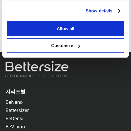
Show details
2024-04-29
더 큰 크기의 인스트루먼트가 무대를 휩쓸다:
ACCSI 2024에서 3연승 달성
Allow all
Customize
시리즈별
BeNano
Bettersizer
BeDensi
BeVision