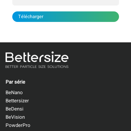
Télécharger
Par série
BeNano
Bettersizer
BeDensi
BeVision
PowderPro