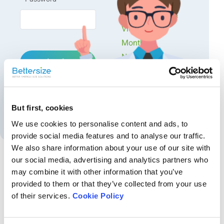
Workshops
Types de mesures :
Presentations &
Videos
Taille des particules
Forme des particules
Monthly
Caractéristiques de la poudre
Newsletters
Login
Exclusive Events...
Mesure par des technologies :
Forgot password?
Diffraction laser
Diffusion dynamique de la lumière
But first, cookies
Create an account
Analyse d'image
Caractérisation des poudres
We use cookies to personalise content and ads, to
provide social media features and to analyse our traffic.
We also share information about your use of our site with
our social media, advertising and analytics partners who
may combine it with other information that you’ve
Recommended articles
provided to them or that they’ve collected from your use
Caractérisation de la préparation du Dextran de Fer
of their services.
Cookie Policy
avec le BeNano 90