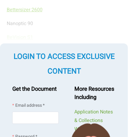
Bettersizer 2600
Nanoptic 90
BeVision S1
PowderPro A1
LOGIN TO ACCESS EXCLUSIVE
CONTENT
Industrie :
Batteries et énergie
Get the Document
More Resources
Including
Email address *
Exemple :
Application Notes
& Collections
Cathodes et anodes de batteries
Webinars &
Password *