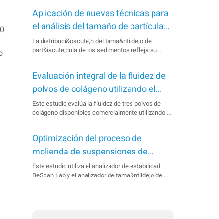
Aplicación de nuevas técnicas para
el análisis del tamaño de partícula
00
en suelos y materiales geológicos
La distribuci&oacute;n del tama&ntilde;o de
part&iacute;cula de los sedimentos refleja su
o
entorno de deposici&oacute;n, el cual est&aacute;
influenciado por los procesos de transporte. El
Evaluación integral de la fluidez de
BeVision D2 permite medir eficazmente el
tama&ntilde;o de part&iacute;cula, la
polvos de colágeno utilizando el
relaci&oacute;n de aspecto y la c...
método del índice de Carr
Este estudio evalúa la fluidez de tres polvos de
colágeno disponibles comercialmente utilizando el
PowderPro A1. Mediante el uso del método del
índice de Carr, se realizó un análisis integral de las
Optimización del proceso de
propiedades de los polvos —incluyendo ángulo de
reposo, compresibilidad, densidad y uniformidad—,
molienda de suspensiones de
lo que puede proporcionar información valiosa para
pesticidas con BeScan Lab y
Este estudio utiliza el analizador de estabilidad
el análisis de polvos en la industria farmacéutica.
BeScan Lab y el analizador de tama&ntilde;o de
Bettersizer 2600
part&iacute;cula Bettersizer 2600 para evaluar de
forma r&aacute;pida y precisa la estabilidad de
suspensiones y el tama&ntilde;o de
part&iacute;cula, facilitando el desarrollo eficiente