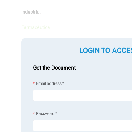
Industria:
Farmacéutica
LOGIN TO ACCE
Muestra:
API y excipientes
Get the Document
Email address *
Tipos de medición:
Tamaño de partículas
Forma de las partículas
Caracte
Password *
Medición mediante tecnologías: