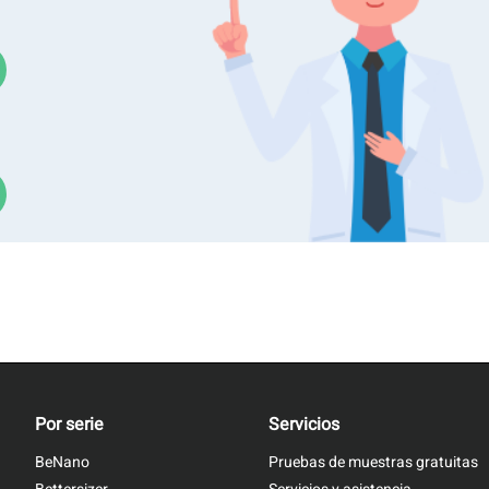
ámica de la luz
Caracterización de polvos
Por serie
Servicios
BeNano
Pruebas de muestras gratuitas