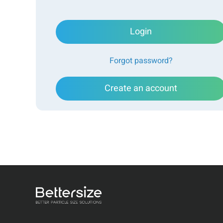
Difracción láser
Análisis de imágenes
Dispersión din
Login
Forgot password?
Create an account