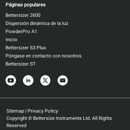
Páginas populares
Bettersizer 2600
Dispersión dinámica de la luz
PowderPro A1
Inicio
Bettersizer S3 Plus
Póngase en contacto con nosotros
Bettersizer ST
Bettersizer 2600 Plus
Analizador de tamaño y forma de partícula
Rango de medición: 0,02–2600 μm (dispersión
húmeda)
Rango de medición: 0,1–2600 μm (dispersión
Sitemap
|
Privacy Policy
seca)
Copyright © Bettersize Instruments Ltd. All Rights
Rango de análisis por imagen dinámica: 2–3500
Reserved
μm