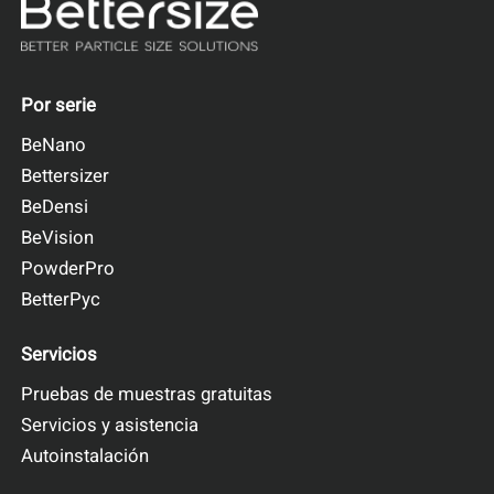
difracción láser
Por serie
BeNano
Bettersizer
BeDensi
BeVision
PowderPro
Bettersizer S3 Plus
BetterPyc
Analizador de tamaño y forma de partícula
Rango de medición: 0,01 - 3.500μm (sistema
Servicios
láser)
Pruebas de muestras gratuitas
Rango de medición: 2 - 3.500μm (Sistema de
imagen)
Servicios y asistencia
Autoinstalación
Más información
Solicitar un presupuesto