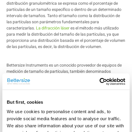
distribución granulométrica se expresa como el porcentaje de
partículas de un tamaño específico o dentro de un determinado
intervalo de tamaños. Tanto el tamaño como la distribución de
las partículas son parámetros fundamentales para
caracterizarlas.
La difracción láser
es el método más utilizado
para medir la distribución del tamaño de las partículas, ya que
proporciona una distribución basada en el porcentaje de volumen
de las partículas, es decir, la distribución de volumen.
Bettersize Instruments es un conocido proveedor de equipos de
medición de tamaño de partículas, también denominados
'analizadores de tamaño de partículas'. Ofrecemos una gran
variedad de instrumentos y métodos para hacer frente a diversos
retos de aplicación, ya sea para el control de calidad o para la
investigación y el desarrollo.
But first, cookies
We use cookies to personalise content and ads, to
Importancia del tamaño de las
provide social media features and to analyse our traffic.
We also share information about your use of our site with
partículas：