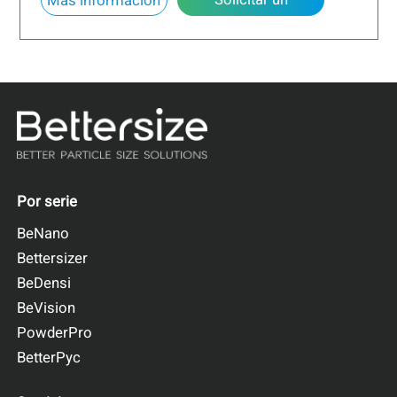
Más información
presupuesto
Por serie
BeNano
Bettersizer
BeDensi
BeVision
PowderPro
BetterPyc