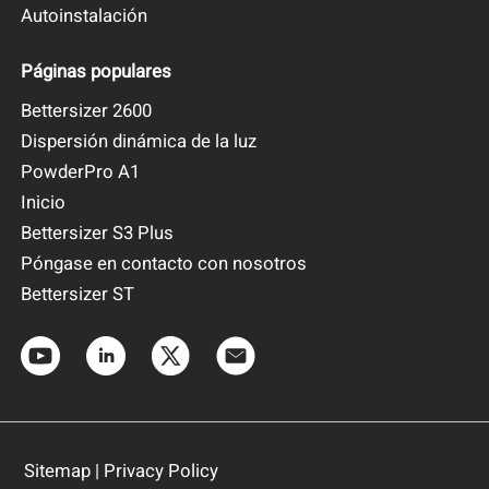
Autoinstalación
Medición: Densidad aparente
Cumplimiento de las normas USP, Ph. Eur.,
Páginas populares
ASTM e ISO
Bettersizer 2600
Más información
Solicitar un presupuesto
Dispersión dinámica de la luz
PowderPro A1
Inicio
Bettersizer S3 Plus
Póngase en contacto con nosotros
Bettersizer ST
BeDensi B1
Medidor de densidad aparente
Sitemap
|
Privacy Policy
Medición: Densidad aparente