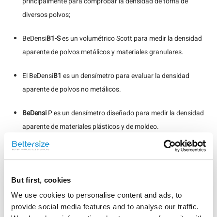
principalmente para comprobar la densidad de toma de
diversos polvos;
BeDensi
B1-S
es un volumétrico Scott para medir la densidad
aparente de polvos metálicos y materiales granulares.
El BeDensi
B1
es un densímetro para evaluar la densidad
aparente de polvos no metálicos.
BeDensi
P es un densímetro diseñado para medir la densidad
aparente de materiales plásticos y de moldeo.
BeDensi
AR es un aparato diseñado para medir con precisión
el ángulo de reposo del polvo.
But first, cookies
HFlow-1
es un embudo caudalímetro para medir la densidad
We use cookies to personalise content and ads, to
aparente y el caudal en polvos farmacéuticos y metálicos.
provide social media features and to analyse our traffic.