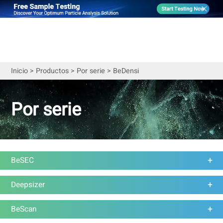
Inicio
>
Productos
>
Por serie
>
BeDensi
Por serie
BeSEC
Deepsizer
BeScan