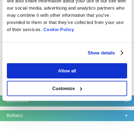
We also share information about your use of our site with
our social media, advertising and analytics partners who
may combine it with other information that you’ve
Seleccionando cualquiera de los instrumentos de la serie BeDensi,
puede probar la densidad de toma, la densidad aparente y la
provided to them or that they’ve collected from your use
fluidez de diferentes muestras de polvo.
of their services.
Cookie Policy
Aparatos de ensayo de polvos
Show details
Allow all
Read more
Customize
Bettersizer
BeNano
BeDensi T Pro Series
Solución económica para la medición de la