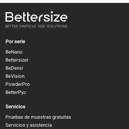
densidad golpeada
Número de puestos de trabajo: 1-3
Velocidad de roscado: 100 - 300 machos/min.
Repetibilidad: ≤1% de variación
Por serie
Más información
Solicitar un presupuesto
BeNano
Bettersizer
BeDensi
BeVision
PowderPro
BetterPyc
Servicios
Pruebas de muestras gratuitas
BeDensi B1-S
Servicios y asistencia
Volumenómetro Scott