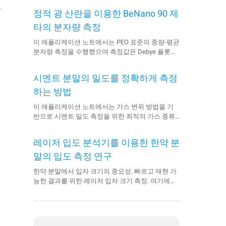
로
정적 광 산란을 이용한 BeNano 90 제
타의 분자량 측정
이 애플리케이션 노트에서는 PEO 표준의 중량-평균
분자량 측정을 수행했으며 측정값은 Debye 플롯을
통해 결정되었습니다. 측정값은 문헌 값에 매우 근
접하여 BeNano 90 Zeta가 유용하고 신뢰할 수 있음
시멘트 분말의 밀도를 정확하게 측정
을 입증합니다.
하는 방법
이 애플리케이션 노트에서는 가스 변위 방법을 기
반으로 시멘트 밀도 측정을 위한 최적의 가스 종류
와 압력을 결정하는 방법을 설명하며, 자동 가스 피
크노미터 BetterPyc 380을 사용하여 다공성 시멘트
레이저 입도 분석기를 이용한 한약 분
밀도를 특성화할 수 있는 신뢰할 수 있는 방법을 제
공합니다.&nbsp;&nbsp;제품: 제품&nbsp;BetterPyc
말의 입도 측정 연구
38...
한약 분말에서 입자 크기의 중요성. 빠르고 재현 가
능한 결과를 위한 레이저 입자 크기 측정. 여기에서
자세히 알아보세요.